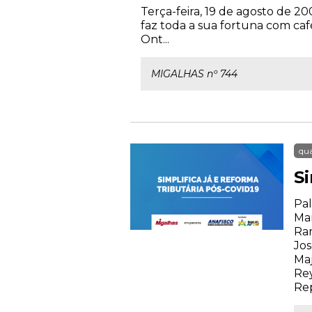
Terça-feira, 19 de agosto de 
faz toda a sua fortuna com c
Ont...
MIGALHAS nº 744
qua
S
Pal
Mar
Ram
Jos
Maj
Rey
Rep