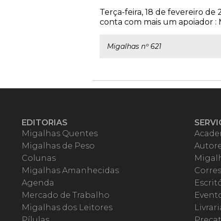
Terça-feira, 18 de fevereiro d
conta com mais um apoiador : M
Migalhas nº 621
EDITORIAS
SERVI
Migalhas Quentes
Acade
Migalhas de Peso
Autor
Colunas
Migalh
Migalhas Amanhecidas
Corre
Agenda
Escrit
Mercado de Trabalho
Event
Migalhas dos Leitores
Livrari
Pílulas
Precat