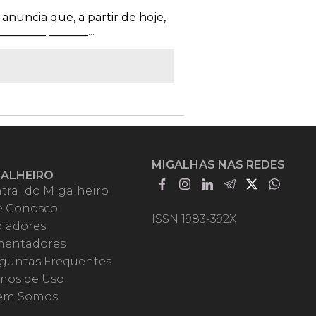
anuncia que, a partir de hoje,
______ _______...
MIGALHAS NAS REDES
GALHEIRO
tral do Migalheiro
e Conosco
ISSN 1983-392X
iadores
entadores
guntas Frequentes
mos de Uso
em Somos