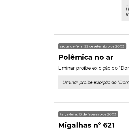
.
H
I
segunda-feira, 22 de setembro de 2003
Polêmica no ar
Liminar proibe exibição do "Do
Liminar proibe exibição do "Dom
terça-feira, 18 de fevereiro de 2003
Migalhas nº 621