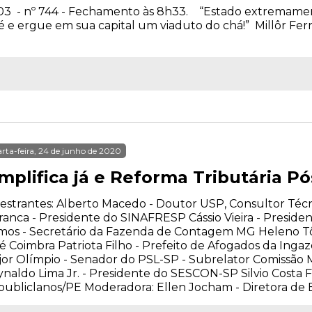
2003 - nº 744 - Fechamento às 8h33. “Estado extremame
afé e ergue em sua capital um viaduto do chá!” Millôr
rta-feira, 24 de junho de 2020
implifica já e Reforma Tributária P
estrantes: Alberto Macedo - Doutor USP, Consultor Té
anca - Presidente do SINAFRESP Cássio Vieira - Preside
os - Secretário da Fazenda de Contagem MG Heleno Tôr
é Coimbra Patriota Filho - Prefeito de Afogados da Ing
or Olímpio - Senador do PSL-SP - Subrelator Comissão M
naldo Lima Jr. - Presidente do SESCON-SP Silvio Costa 
ubliclanos/PE Moderadora: Ellen Jocham - Diretora d