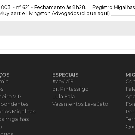
e 2003 - nº 621 - Fechamento às 8h28. Registro Migalhas 
uylaert e Livingston Advogados (clique aqui) ____________
ÇOS
ESPECIAIS
MI
mia
#covid19
Cen
es
dr. Pintassilgo
Fal
eiro VIP
Lula Fala
Apo
spondentes
Vazamentos Lava Jato
Fom
órios Migalhas
Per
os Migalhas
Ter
a
Qu
órios