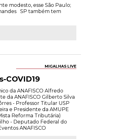
nte modesto, esse São Paulo;
 Fernandes SP também tem
MIGALHAS LIVE
ós-COVID19
cnico da ANAFISCO Alfredo
nte da ANAFISCO Gilberto Silva
res - Professor Titular USP
azeira e Presidente da AMUPE
ista Reforma Tributária)
Filho - Deputado Federal do
e Eventos ANAFISCO