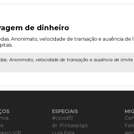
vagem de dinheiro
s. Anonimato, velocidade de transação e ausência de li
itais.
s. Anonimato, velocidade de transação e ausência de limite 
ÇOS
ESPECIAIS
MI
mia
#covid19
Cen
es
dr. Pintassilgo
Fal
eiro VIP
Lula Fala
Apo