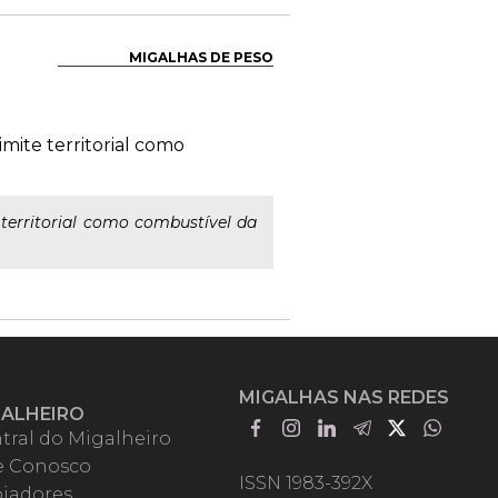
MIGALHAS DE PESO
mite territorial como
territorial como combustível da
MIGALHAS NAS REDES
GALHEIRO
tral do Migalheiro
e Conosco
ISSN 1983-392X
iadores