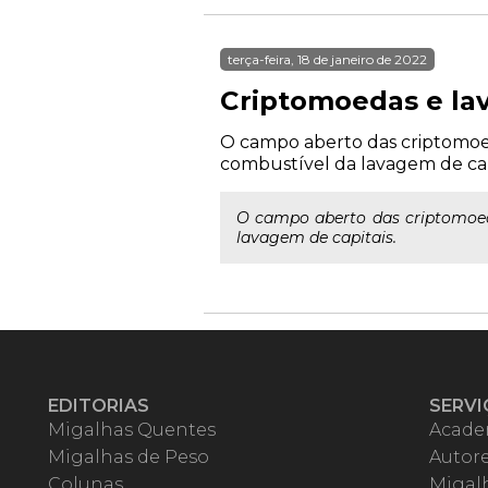
terça-feira, 18 de janeiro de 2022
Criptomoedas e la
O campo aberto das criptomoeda
combustível da lavagem de cap
O campo aberto das criptomoeda
lavagem de capitais.
EDITORIAS
SERVI
Migalhas Quentes
Acade
Migalhas de Peso
Autor
Colunas
Migalh