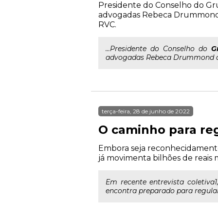
Presidente do Conselho do Gru
advogadas Rebeca Drummond de 
RVC.
...Presidente do Conselho do
G
advogadas Rebeca Drummond de A
terça-feira, 28 de junho de 2022
O caminho para re
Embora seja reconhecidamente 
já movimenta bilhões de reais
Em recente entrevista coletiva
encontra preparado para regulame