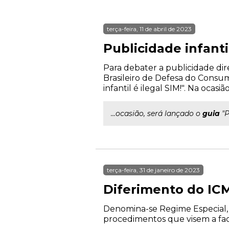
terça-feira, 11 de abril de 2023
Publicidade infantil
Para debater a publicidade dire
Brasileiro de Defesa do Consum
infantil é ilegal SIM!". Na ocasiã
...ocasião, será lançado o
guia
"P
terça-feira, 31 de janeiro de 2023
Diferimento do IC
Denomina-se Regime Especial, 
procedimentos que visem a facil