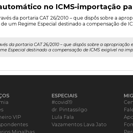
automático no ICMS-importação pa
avés da portaria CAT 26/2010 – que dispôs sobre a apropr
ção de um Regime Especial destinado a compensação de I
vés da portaria CAT 26/2010 – que dispôs sobre a apropriação e 
ime Especial destinado a compensação de ICMS exigível na impo
ÇOS
ESPECIAIS
MI
mia
#covid19
Cen
es
dr. Pintassilgo
Fal
eiro VIP
Lula Fala
Apo
spondentes
Vazamentos Lava Jato
Fom
órios Migalhas
Per