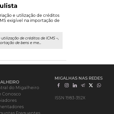
ulista
iação e utilização de créditos
CMS exigível na importação de
utilização de créditos de ICMS –,
rtação de bens e me...
MIGALHAS NAS REDES
GALHEIRO
tral do Migalheiro
e Conosco
ISSN 1983-392X
iadores
entadores
guntas Frequentes