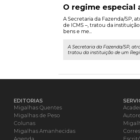
O regime especial 
A Secretaria da Fazenda/SP, atr
de ICMS –, tratou da institui
bens e me...
A Secretaria da Fazenda/SP, atra
tratou da instituição de um Reg
EDITORIAS
SERVI
Migalhas Quentes
Acade
Migalhas de Peso
Autor
Colunas
Migalh
Migalhas Amanhecidas
Corre
Agenda
Escrit