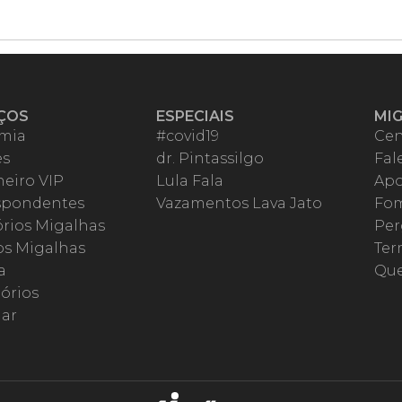
ÇOS
ESPECIAIS
MI
mia
#covid19
Cen
es
dr. Pintassilgo
Fal
eiro VIP
Lula Fala
Apo
spondentes
Vazamentos Lava Jato
Fom
órios Migalhas
Per
os Migalhas
Ter
a
Qu
órios
ar