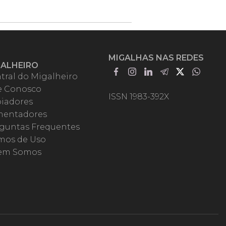
MIGALHAS NAS REDES
GALHEIRO
tral do Migalheiro
e Conosco
ISSN 1983-392X
iadores
entadores
guntas Frequentes
mos de Uso
em Somos