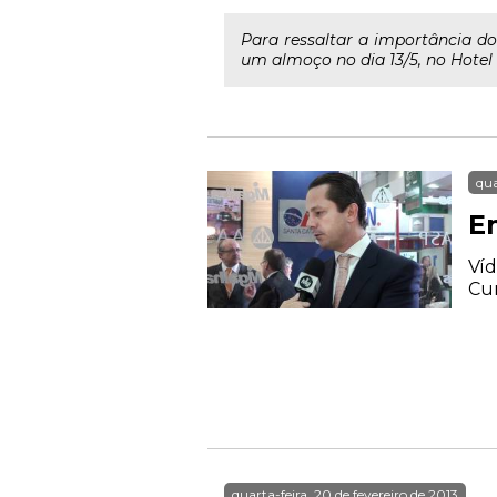
Para ressaltar a importância d
um almoço no dia 13/5, no Hotel
qua
E
Víd
Cur
quarta-feira, 20 de fevereiro de 2013