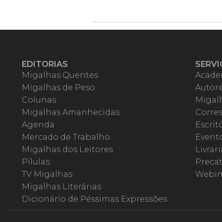
EDITORIAS
SERVI
Migalhas Quentes
Acade
Migalhas de Peso
Autor
Colunas
Migalh
Migalhas Amanhecidas
Corre
Agenda
Escrit
Mercado de Trabalho
Event
Migalhas dos Leitores
Livrari
Pílulas
Precat
TV Migalhas
Webin
Migalhas Literárias
Dicionário de Péssimas Expressões