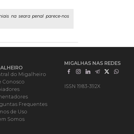
iais na seara penal parece-nos
MIGALHAS NAS REDES
GALHEIRO
tral do Migalheiro
e Conosco
ISSN 1983-392X
iadores
entadores
guntas Frequentes
mos de Uso
em Somos