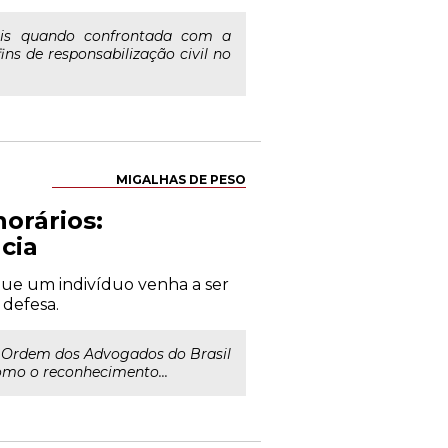
ais quando confrontada com a
ns de responsabilização civil no
MIGALHAS DE PESO
orários:
cia
 que um indivíduo venha a ser
 defesa.
da Ordem dos Advogados do Brasil
omo o reconhecimento...