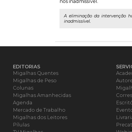
nos inadmissível.
A eliminação da intervenção h
inadmissível.
EDITORIAS
SERVI
Migalhas Quentes
Acade
Migalhas de Peso
Autor
Colunas
Migalh
Migalhas Amanhecidas
Corre
Agenda
Escrit
Mercado de Trabalho
Event
Migalhas dos Leitores
Livrari
Pílulas
Precat