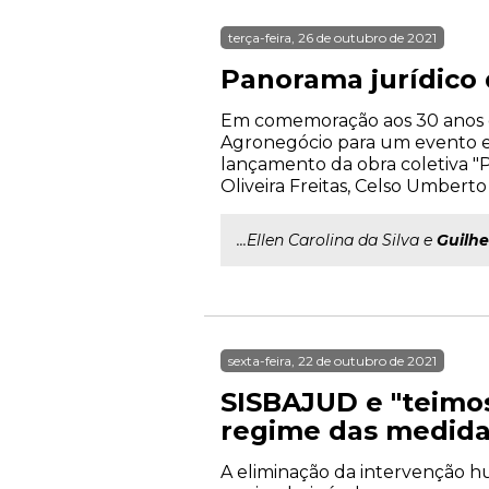
terça-feira, 26 de outubro de 2021
Panorama jurídico
Em comemoração aos 30 anos d
Agronegócio para um evento exc
lançamento da obra coletiva "
Oliveira Freitas, Celso Umbert
...Ellen Carolina da Silva e
Guilh
sexta-feira, 22 de outubro de 2021
SISBAJUD e "teimos
regime das medida
A eliminação da intervenção h