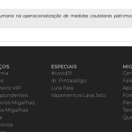
umana na operacionalização de medidas cautelares patrimon
ÇOS
ESPECIAIS
MI
mia
#covid19
Cen
es
dr. Pintassilgo
Fal
eiro VIP
Lula Fala
Apo
spondentes
Vazamentos Lava Jato
Fom
órios Migalhas
Per
os Migalhas
Ter
a
Qu
órios