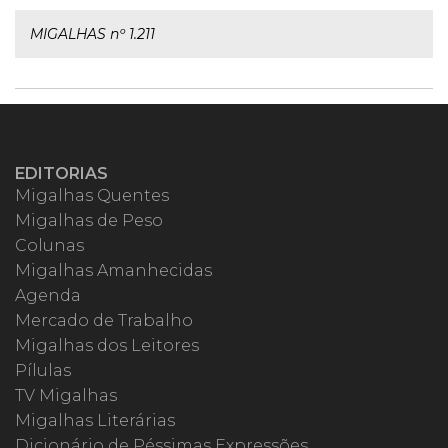
MIGALHAS nº 1.211
EDITORIAS
Migalhas Quentes
Migalhas de Peso
Colunas
Migalhas Amanhecidas
Agenda
Mercado de Trabalho
Migalhas dos Leitores
Pílulas
TV Migalhas
Migalhas Literárias
Dicionário de Péssimas Expressões