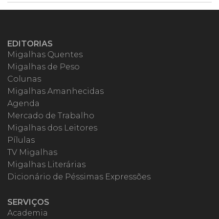
EDITORIAS
Migalhas Quentes
Migalhas de Peso
Colunas
Migalhas Amanhecidas
Agenda
Mercado de Trabalho
Migalhas dos Leitores
Pílulas
TV Migalhas
Migalhas Literárias
Dicionário de Péssimas Expressões
SERVIÇOS
Academia