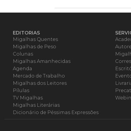
EDITORIAS
SERVI
Migalhas Quentes
Acade
Migalhas de Peso
Autor
Colunas
Migalh
Migalhas Amanhecidas
Corre
Agenda
Escrit
Mercado de Trabalho
Event
Migalhas dos Leitores
Livrari
Pílulas
Precat
TV Migalhas
Webin
Migalhas Literárias
Dicionário de Péssimas Expressões