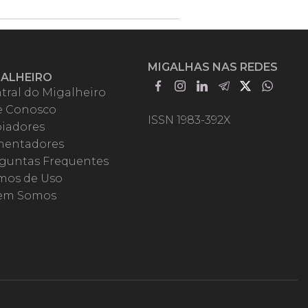
MIGALHAS NAS REDES
GALHEIRO
tral do Migalheiro
e Conosco
ISSN 1983-392X
iadores
entadores
guntas Frequentes
mos de Uso
em Somos