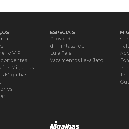
ÇOS
ESPECIAIS
MI
mia
#covid19
Cen
es
dr. Pintassilgo
Fal
eiro VIP
Lula Fala
Apo
spondentes
Vazamentos Lava Jato
Fom
órios Migalhas
Per
os Migalhas
Ter
a
Qu
órios
ar