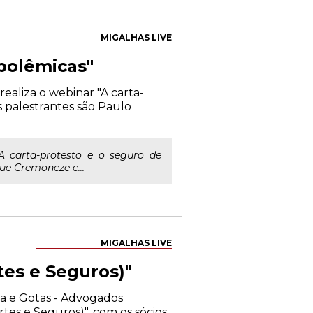
MIGALHAS LIVE
 polêmicas"
ealiza o webinar "A carta-
s palestrantes são Paulo
 carta-protesto e o seguro de
ue Cremoneze e...
MIGALHAS LIVE
tes e Seguros)"
ma e Gotas - Advogados
tes e Seguros)", com os sócios