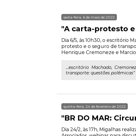
sexta-feira, 6 de maio de 2022
"A carta-protesto 
Dia 6/5, às 10h30, o escritóri
protesto e o seguro de transpo
Henrique Cremoneze e Marcio R
...escritório Machado, Cremone
transporte: questões polêmicas"
quinta-feira, 24 de fevereiro de 2022
"BR DO MAR: Circun
Dia 24/2, às 17h, Migalhas rea
Associados, webinar para discu