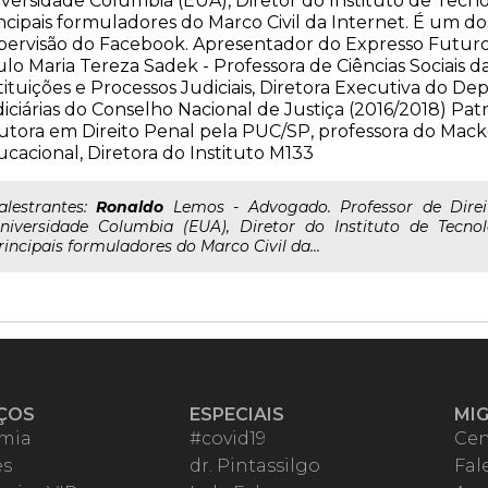
versidade Columbia (EUA), Diretor do Instituto de Tecno
ncipais formuladores do Marco Civil da Internet. É um 
ervisão do Facebook. Apresentador do Expresso Futuro e
lo Maria Tereza Sadek - Professora de Ciências Sociais d
tituições e Processos Judiciais, Diretora Executiva do 
iciárias do Conselho Nacional de Justiça (2016/2018) Patr
tora em Direito Penal pela PUC/SP, professora do Mack
cacional, Diretora do Instituto M133
..alestrantes:
Ronaldo
Lemos - Advogado. Professor de Direi
niversidade Columbia (EUA), Diretor do Instituto de Tecn
rincipais formuladores do Marco Civil da...
ÇOS
ESPECIAIS
MI
mia
#covid19
Cen
es
dr. Pintassilgo
Fal