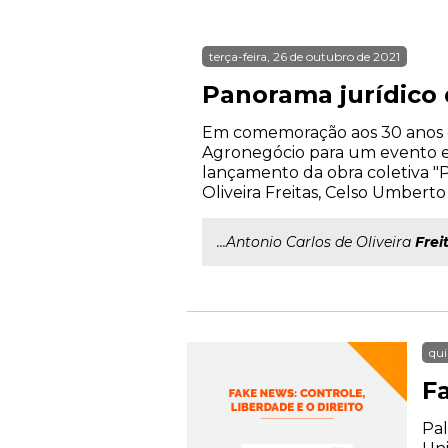
terça-feira, 26 de outubro de 2021
Panorama jurídico
Em comemoração aos 30 anos d
Agronegócio para um evento exc
lançamento da obra coletiva "
Oliveira Freitas, Celso Umbert
...Antonio Carlos de Oliveira
Frei
qui
Fa
Pal