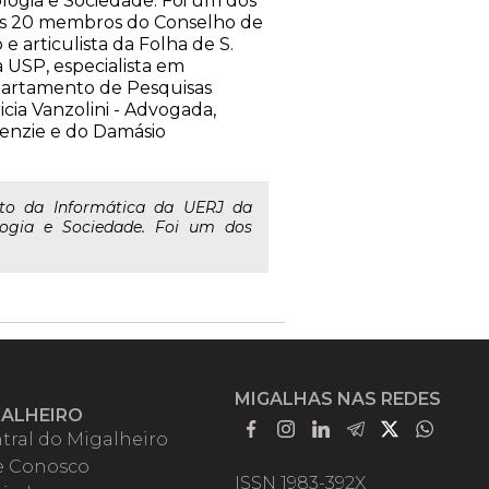
logia e Sociedade. Foi um dos
dos 20 membros do Conselho de
 articulista da Folha de S.
a USP, especialista em
Departamento de Pesquisas
icia Vanzolini - Advogada,
enzie e do Damásio
to da Informática da UERJ da
ologia e Sociedade. Foi um dos
MIGALHAS NAS REDES
GALHEIRO
tral do Migalheiro
e Conosco
ISSN 1983-392X