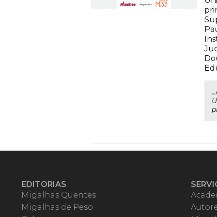
Uni
pri
Sup
Pau
Ins
Jud
Dou
Edu
.
U
p
EDITORIAS
SERVI
Migalhas Quentes
Acade
Migalhas de Peso
Autor