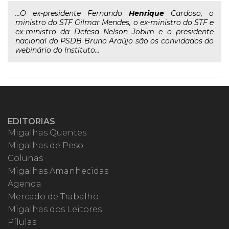
...O ex-presidente Fernando
Henrique
Cardoso, o
ministro do STF Gilmar Mendes, o ex-ministro do STF e
ex-ministro da Defesa Nelson Jobim e o presidente
nacional do PSDB Bruno Araújo são os convidados do
webinário do Instituto...
EDITORIAS
Migalhas Quentes
Migalhas de Peso
Colunas
Migalhas Amanhecidas
Agenda
Mercado de Trabalho
Migalhas dos Leitores
Pílulas