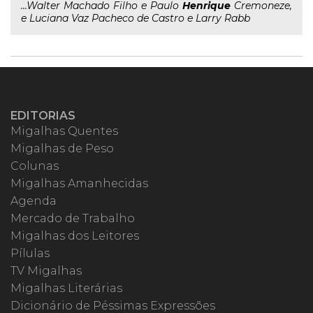
...Walter Machado Filho e Paulo
Henrique
Cremoneze,
e Luciana Vaz Pacheco de Castro e Larry Rabb
EDITORIAS
Migalhas Quentes
Migalhas de Peso
Colunas
Migalhas Amanhecidas
Agenda
Mercado de Trabalho
Migalhas dos Leitores
Pílulas
TV Migalhas
Migalhas Literárias
Dicionário de Péssimas Expressões