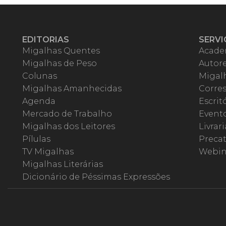
EDITORIAS
SERVI
Migalhas Quentes
Acade
Migalhas de Peso
Autor
Colunas
Migalh
Migalhas Amanhecidas
Corre
Agenda
Escrit
Mercado de Trabalho
Event
Migalhas dos Leitores
Livrari
Pílulas
Precat
TV Migalhas
Webin
Migalhas Literárias
Dicionário de Péssimas Expressões