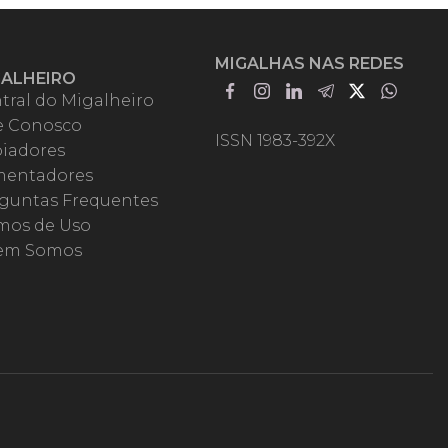
MIGALHAS NAS REDES
GALHEIRO
tral do Migalheiro
e Conosco
ISSN 1983-392X
iadores
entadores
guntas Frequentes
mos de Uso
em Somos