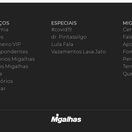
ÇOS
ESPECIAIS
MI
mia
#covid19
Cen
es
dr. Pintassilgo
Fal
eiro VIP
Lula Fala
Apo
spondentes
Vazamentos Lava Jato
Fom
órios Migalhas
Per
os Migalhas
Ter
a
Qu
órios
ar