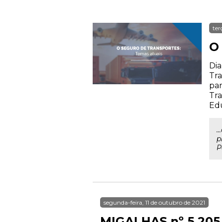
ter
O
Dia
Tra
par
Tra
Ed
.
p
P
segunda-feira, 11 de outubro de 2021
MIGALHAS nº 5.205