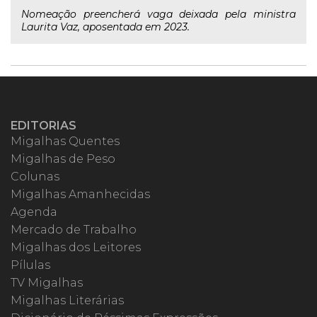
Nomeação preencherá vaga deixada pela ministra
Laurita Vaz, aposentada em 2023.
EDITORIAS
Migalhas Quentes
Migalhas de Peso
Colunas
Migalhas Amanhecidas
Agenda
Mercado de Trabalho
Migalhas dos Leitores
Pílulas
TV Migalhas
Migalhas Literárias