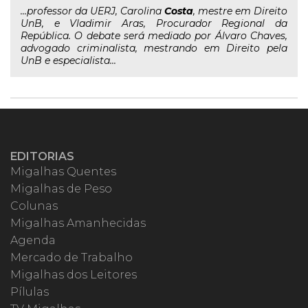
...professor da UERJ, Carolina
Costa
, mestre em Direito
UnB, e Vladimir Aras, Procurador Regional da
República. O debate será mediado por Álvaro Chaves,
advogado criminalista, mestrando em Direito pela
UnB e especialista...
EDITORIAS
Migalhas Quentes
Migalhas de Peso
Colunas
Migalhas Amanhecidas
Agenda
Mercado de Trabalho
Migalhas dos Leitores
Pílulas