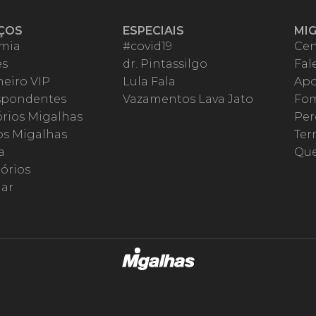
ÇOS
ESPECIAIS
MI
mia
#covid19
Cen
es
dr. Pintassilgo
Fal
eiro VIP
Lula Fala
Apo
spondentes
Vazamentos Lava Jato
Fom
órios Migalhas
Per
os Migalhas
Ter
a
Qu
órios
ar