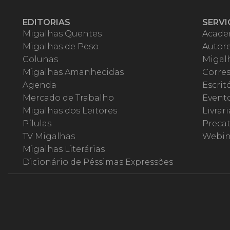
EDITORIAS
SERVI
Migalhas Quentes
Acade
Migalhas de Peso
Autor
Colunas
Migalh
Migalhas Amanhecidas
Corre
Agenda
Escrit
Mercado de Trabalho
Event
Migalhas dos Leitores
Livrari
Pílulas
Precat
TV Migalhas
Webin
Migalhas Literárias
Dicionário de Péssimas Expressões