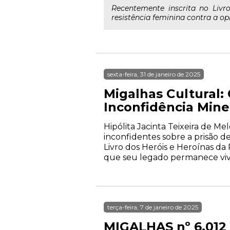
Recentemente inscrita no Livr
resistência feminina contra a op
sexta-feira, 31 de janeiro de 2025
Migalhas Cultural:
Inconfidência Mine
Hipólita Jacinta Teixeira de Me
inconfidentes sobre a prisão d
Livro dos Heróis e Heroínas da 
que seu legado permanece vivo.
terça-feira, 7 de janeiro de 2025
MIGALHAS nº 6.012