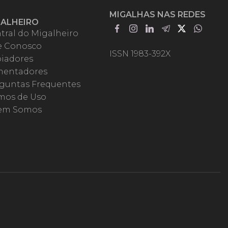
MIGALHAS NAS REDES
GALHEIRO
tral do Migalheiro
e Conosco
ISSN 1983-392X
iadores
entadores
guntas Frequentes
mos de Uso
em Somos