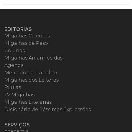
EDITORIAS
Migalhas Quentes
Migalhas de Peso
Colunas
Migalhas Amanhecidas
Agenda
Mercado de Trabalho
Migalhas dos Leitores
Pílulas
TV Migalhas
Migalhas Literárias
Dicionário de Péssimas Expressões
SERVIÇOS
Academia