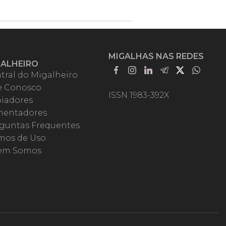
MIGALHAS NAS REDES
GALHEIRO
tral do Migalheiro
e Conosco
ISSN 1983-392X
iadores
entadores
guntas Frequentes
mos de Uso
em Somos