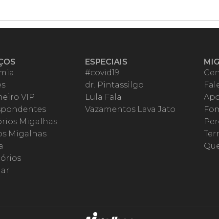
ÇOS
ESPECIAIS
MI
mia
#covid19
Cen
es
dr. Pintassilgo
Fal
eiro VIP
Lula Fala
Apo
spondentes
Vazamentos Lava Jato
Fom
órios Migalhas
Per
os Migalhas
Ter
a
Qu
órios
ar