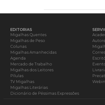
EDITORIAS
SERVI
Migalhas Quentes
Acade
Migalhas de Peso
Autor
Colunas
Migalh
Migalhas Amanhecidas
Corre
Agenda
Escrit
Mercado de Trabalho
Event
Migalhas dos Leitores
Livrari
Pílulas
Precat
TV Migalhas
Webin
Migalhas Literárias
Dicionário de Péssimas Expressões