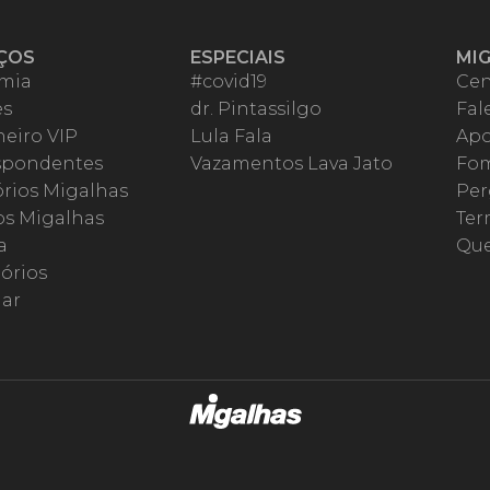
ÇOS
ESPECIAIS
MI
mia
#covid19
Cen
es
dr. Pintassilgo
Fal
eiro VIP
Lula Fala
Apo
spondentes
Vazamentos Lava Jato
Fom
órios Migalhas
Per
os Migalhas
Ter
a
Qu
órios
ar