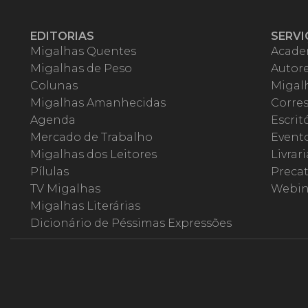
EDITORIAS
SERVI
Migalhas Quentes
Acade
Migalhas de Peso
Autor
Colunas
Migalh
Migalhas Amanhecidas
Corre
Agenda
Escrit
Mercado de Trabalho
Event
Migalhas dos Leitores
Livrari
Pílulas
Precat
TV Migalhas
Webin
Migalhas Literárias
Dicionário de Péssimas Expressões