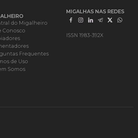
MIGALHAS NAS REDES
GALHEIRO
tral do Migalheiro
e Conosco
ISSN 1983-392X
iadores
entadores
guntas Frequentes
mos de Uso
em Somos