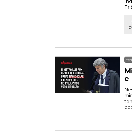
Ind
Tri
.
a
ter
M
e 
Nes
min
tem
pod