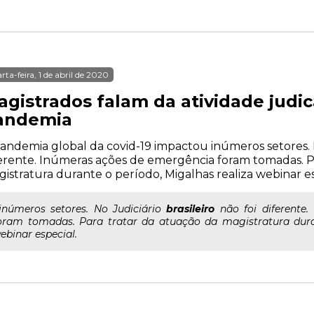
rta-feira, 1 de abril de 2020
agistrados falam da atividade judi
andemia
andemia global da covid-19 impactou inúmeros setores. No
erente. Inúmeras ações de emergência foram tomadas. Pa
istratura durante o período, Migalhas realiza webinar es
..inúmeros setores. No Judiciário
brasileiro
não foi diferente
oram tomadas. Para tratar da atuação da magistratura duran
ebinar especial.