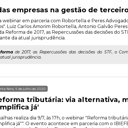
as empresas na gestão de terceir
liza webinar em parceria com Robortella e Peres Advogad
". Luiz Carlos Amorim Robortella, Antonio Galvão Peres e
da Reforma de 2017, as Repercussões das decisões do STF
iante da atual jurisprudência.
forma
de 2017, as Repercussões das decisões do STF, o Comp
atual jurisprudência.
nta-feira, 9 de julho de 2020
eforma tributária: via alternativa,
implifica já'
alhas realiza dia 9/7, às 17h, o webinar "Reforma tributár
mplifica já"". O evento acontece em parceria com o IBIEFE 