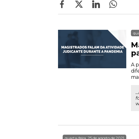
qua
M
p
A p
dif
mag
.
f
w
quarta-feira, 25 de agosto de 2021