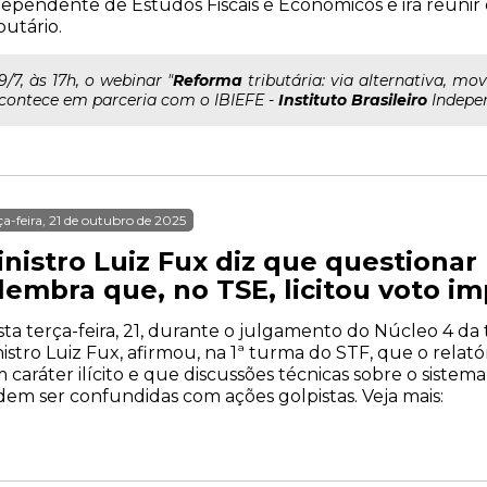
ependente de Estudos Fiscais e Econômicos e irá reunir 
butário.
..9/7, às 17h, o webinar "
Reforma
tributária: via alternativa, mov
contece em parceria com o IBIEFE -
Instituto
Brasileiro
Indepen
ça-feira, 21 de outubro de 2025
inistro Luiz Fux diz que questionar
lembra que, no TSE, licitou voto i
ta terça-feira, 21, durante o julgamento do Núcleo 4 da 
istro Luiz Fux, afirmou, na 1ª turma do STF, que o relató
 caráter ilícito e que discussões técnicas sobre o sistem
em ser confundidas com ações golpistas. Veja mais: