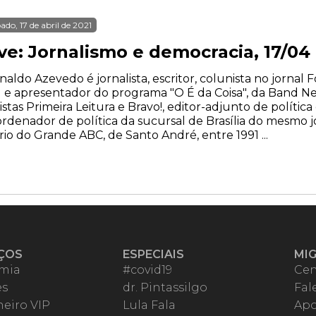
ado, 17 de abril de 2021
ve: Jornalismo e democracia, 17/04 
naldo Azevedo é jornalista, escritor, colunista no jornal 
 e apresentador do programa "O É da Coisa", da Band Ne
istas Primeira Leitura e Bravo!, editor-adjunto de polític
rdenador de política da sucursal de Brasília do mesmo j
rio do Grande ABC, de Santo André, entre 1991 ...
ÇOS
ESPECIAIS
MI
mia
#covid19
Cen
es
dr. Pintassilgo
Fal
eiro VIP
Lula Fala
Apo