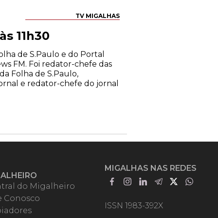
TV MIGALHAS
às 11h30
Folha de S.Paulo e do Portal
ws FM. Foi redator-chefe das
a da Folha de S.Paulo,
ornal e redator-chefe do jornal
MIGALHAS NAS REDES
GALHEIRO
tral do Migalheiro
e Conosco
ISSN 1983-392X
iadores