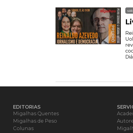
sáb
Li
Rei
Uol
rev
coo
Diá
EDITORIAS
SERVI
Migalhas Quentes
Acade
Migalhas de Peso
Autor
Colunas
Migalh