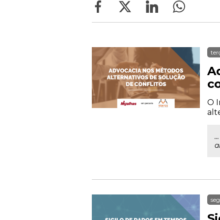
ter
A
co
O I
alt
.
a
seg
S