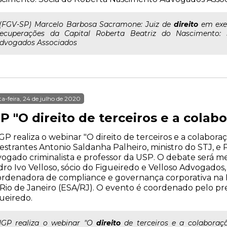
..(FGV-SP) Marcelo Barbosa Sacramone: Juiz de
direito
em exer
ecuperações da Capital Roberta Beatriz do Nascimento:
dvogados Associados
ta-feira, 24 de julho de 2020
P "O direito de terceiros e a cola
GP realiza o webinar "O direito de terceiros e a colabor
estrantes Antonio Saldanha Palheiro, ministro do STJ, e P
ogado criminalista e professor da USP. O debate será me
ro Ivo Velloso, sócio do Figueiredo e Velloso Advogados,
rdenadora de compliance e governança corporativa na 
Rio de Janeiro (ESA/RJ). O evento é coordenado pelo pre
ueiredo.
..IGP realiza o webinar "O
direito
de terceiros e a colaboraç