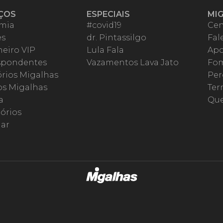
ÇOS
ESPECIAIS
MI
mia
#covid19
Cen
es
dr. Pintassilgo
Fal
eiro VIP
Lula Fala
Apo
spondentes
Vazamentos Lava Jato
Fom
órios Migalhas
Per
os Migalhas
Ter
a
Qu
órios
ar