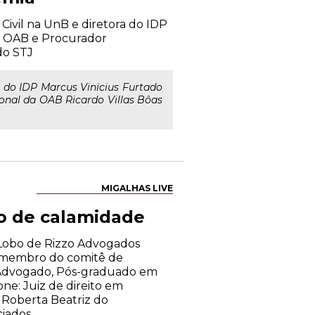
 Civil na UnB e diretora do IDP
da OAB e Procurador
do STJ
a do IDP Marcus Vinicius Furtado
ional da OAB Ricardo Villas Bôas
MIGALHAS LIVE
io de calamidade
o Lobo de Rizzo Advogados
A, membro do comitê de
 Advogado, Pós-graduado em
ne: Juiz de direito em
l Roberta Beatriz do
ciados