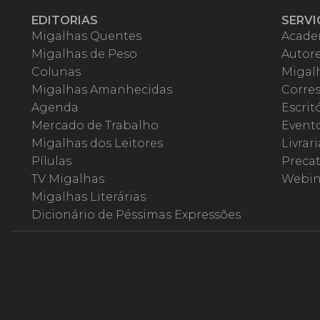
EDITORIAS
SERVI
Migalhas Quentes
Acade
Migalhas de Peso
Autor
Colunas
Migalh
Migalhas Amanhecidas
Corre
Agenda
Escrit
Mercado de Trabalho
Event
Migalhas dos Leitores
Livrari
Pílulas
Precat
TV Migalhas
Webin
Migalhas Literárias
Dicionário de Péssimas Expressões