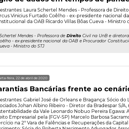
estrantes: Laura Schertel Mendes - Professora de Direito
cus Vinicius Furtado Coêlho - ex-presidente nacional 
stitucional da OAB Ricardo Villas Bôas Cueva - Ministro 
..Schertel Mendes - Professora de
Direito
Civil na UnB e diretor
oêlho - ex-presidente nacional da OAB e Procurador Constituc
ueva - Ministro do STJ
rta-feira, 22 de abril de 2020
arantias Bancárias frente ao cenár
estrantes: Gabriel José de Orleans e Bragança: Sócio d
ociados Johan Albino Ribeiro - Diretor da Bradespar S/
stentabilidade da Vale Leonardo Nobuo Pereira Egawa:
eito Empresarial pela (FGV-SP) Marcelo Barbosa Sacramo
rcício na 2º Vara de Falências e Recuperações da Capita
cimento: Sócia do Roberta Nascimento Advogados Asso