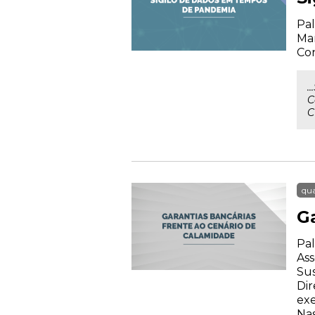
Pal
Mar
Con
.
C
C
qua
G
Pal
Ass
Su
Dir
exe
Nas