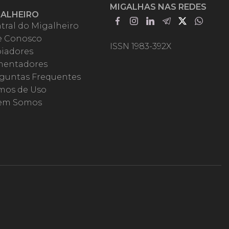
MIGALHAS NAS REDES
GALHEIRO
tral do Migalheiro
e Conosco
ISSN 1983-392X
iadores
entadores
guntas Frequentes
mos de Uso
em Somos