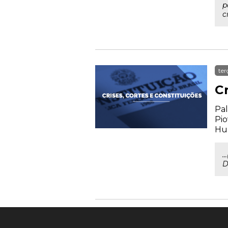
p
c
ter
Cr
Pal
Pio
Hum
.
D