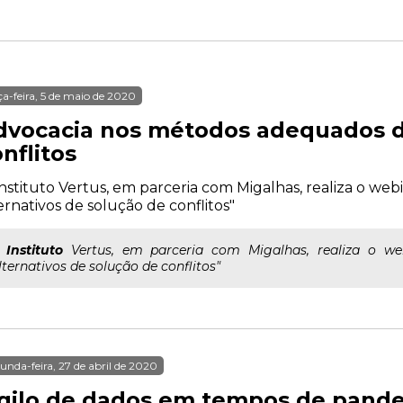
ça-feira, 5 de maio de 2020
dvocacia nos métodos adequados d
nflitos
nstituto Vertus, em parceria com Migalhas, realiza o we
ernativos de solução de conflitos"
..
Instituto
Vertus, em parceria com Migalhas, realiza o we
lternativos de solução de conflitos"
unda-feira, 27 de abril de 2020
igilo de dados em tempos de pand