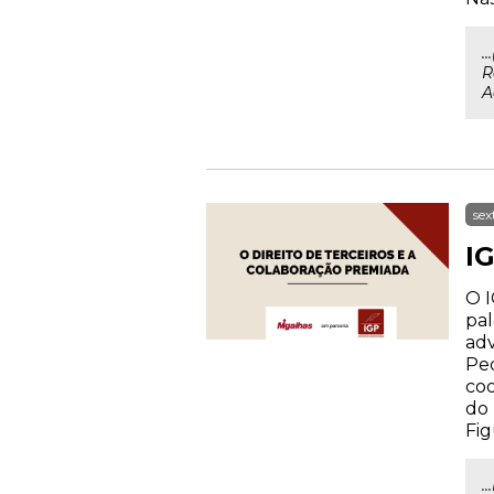
.
R
A
sex
IG
O I
pal
adv
Ped
coo
do 
Fig
.