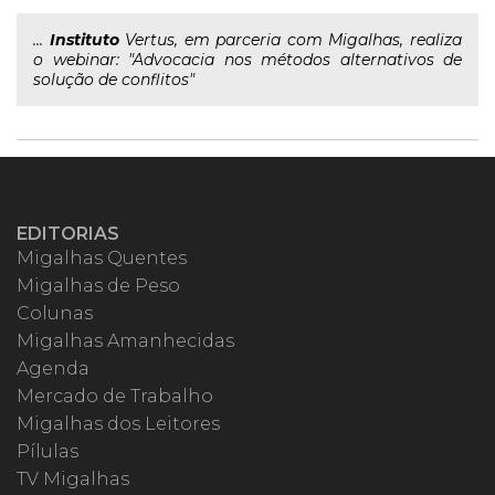
...
Instituto
Vertus, em parceria com Migalhas, realiza
o webinar: "Advocacia nos métodos alternativos de
solução de conflitos"
EDITORIAS
Migalhas Quentes
Migalhas de Peso
Colunas
Migalhas Amanhecidas
Agenda
Mercado de Trabalho
Migalhas dos Leitores
Pílulas
TV Migalhas