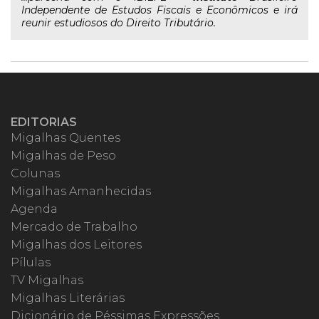
Independente de Estudos Fiscais e Econômicos e irá
reunir estudiosos do Direito Tributário.
EDITORIAS
Migalhas Quentes
Migalhas de Peso
Colunas
Migalhas Amanhecidas
Agenda
Mercado de Trabalho
Migalhas dos Leitores
Pílulas
TV Migalhas
Migalhas Literárias
Dicionário de Péssimas Expressões