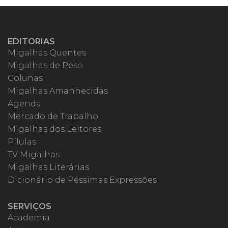
EDITORIAS
Migalhas Quentes
Migalhas de Peso
Colunas
Migalhas Amanhecidas
Agenda
Mercado de Trabalho
Migalhas dos Leitores
Pílulas
TV Migalhas
Migalhas Literárias
Dicionário de Péssimas Expressões
SERVIÇOS
Academia