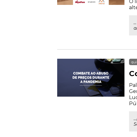
O I
alt
.
a
qui
C
Pal
Ger
Luc
Púb
.
S