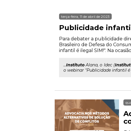
terça-feira, 11 de abril de 2023
Publicidade infantil
Para debater a publicidade dire
Brasileiro de Defesa do Consum
infantil é ilegal SIM!". Na ocasiã
...
Instituto
Alana, o Idec (
Institu
o webinar "Publicidade infantil é 
qua
A
co