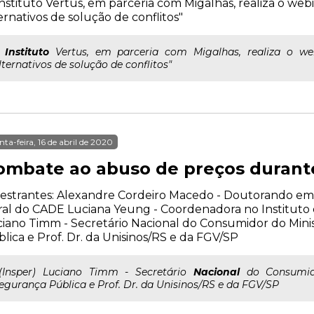
nstituto Vertus, em parceria com Migalhas, realiza o we
ernativos de solução de conflitos"
..
Instituto
Vertus, em parceria com Migalhas, realiza o we
lternativos de solução de conflitos"
nta-feira, 16 de abril de 2020
ombate ao abuso de preços durant
estrantes: Alexandre Cordeiro Macedo - Doutorando em 
al do CADE Luciana Yeung - Coordenadora no Instituto d
iano Timm - Secretário Nacional do Consumidor do Minis
lica e Prof. Dr. da Unisinos/RS e da FGV/SP
..(Insper) Luciano Timm - Secretário
Nacional
do Consumido
egurança Pública e Prof. Dr. da Unisinos/RS e da FGV/SP