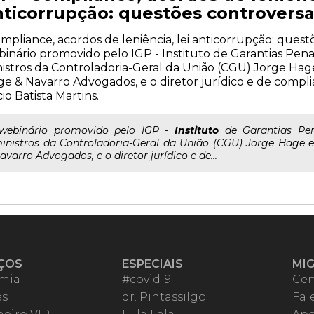
nticorrupção: questões controvers
mpliance, acordos de leniência, lei anticorrupção: ques
inário promovido pelo IGP - Instituto de Garantias Penai
istros da Controladoria-Geral da União (CGU) Jorge Hage
e & Navarro Advogados, e o diretor jurídico e de compl
io Batista Martins.
..webinário promovido pelo IGP -
Instituto
de Garantias Pen
inistros da Controladoria-Geral da União (CGU) Jorge Hage e
avarro Advogados, e o diretor jurídico e de...
ÇOS
ESPECIAIS
MI
mia
#covid19
Cen
es
dr. Pintassilgo
Fal