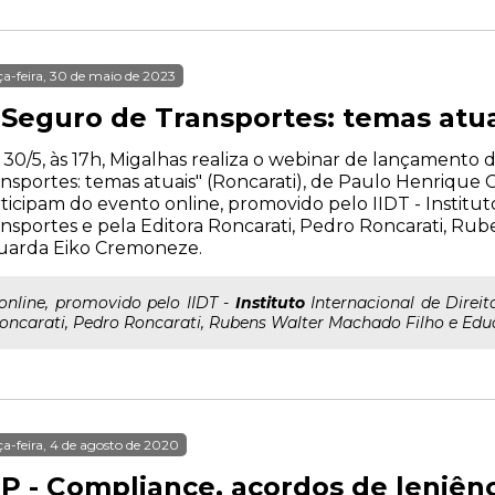
ça-feira, 30 de maio de 2023
 Seguro de Transportes: temas atua
 30/5, às 17h, Migalhas realiza o webinar de lançamento 
nsportes: temas atuais" (Roncarati), de Paulo Henrique
ticipam do evento online, promovido pelo IIDT - Institut
nsportes e pela Editora Roncarati, Pedro Roncarati, Ru
uarda Eiko Cremoneze.
..online, promovido pelo IIDT -
Instituto
Internacional de Direit
oncarati, Pedro Roncarati, Rubens Walter Machado Filho e Ed
ça-feira, 4 de agosto de 2020
P - Compliance, acordos de leniênci