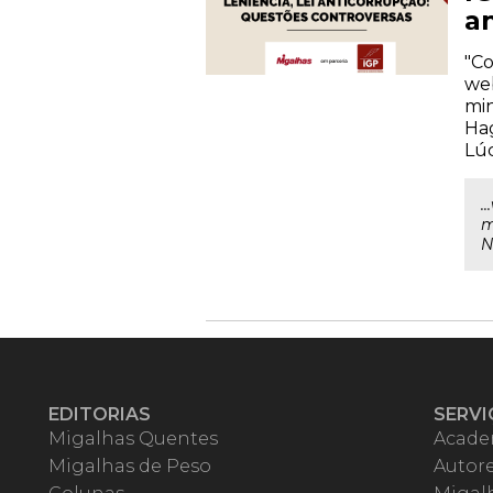
a
"Co
web
min
Hag
Lúc
.
m
N
EDITORIAS
SERVI
Migalhas Quentes
Acade
Migalhas de Peso
Autor