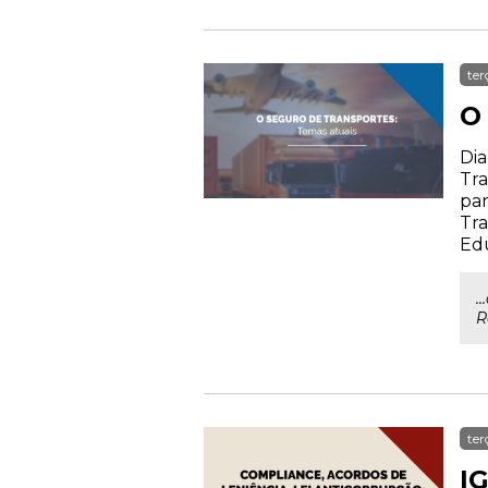
ter
O
Dia
Tra
par
Tra
Ed
.
R
ter
IG