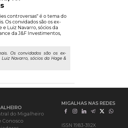
as
tões controversas" é o tema do
s. Os convidados são os ex-
 e Luiz Navarro, sócios da
iance da J&F Investimentos,
ais. Os convidados são os ex-
 Luiz Navarro, sócios da Hage &
MIGALHAS NAS REDES
GALHEIRO
tral do Migalheiro
e Conosco
ISSN 1983-392X