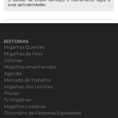
O estudo de Zirpoli esmiúça o instrumento legal e
suas aplicabilidades.
EDITORIAS
Migalhas Quentes
Migalhas de Peso
Colunas
Migalhas Amanhecidas
Agenda
Mercado de Trabalho
Migalhas dos Leitores
Pílulas
TV Migalhas
Migalhas Literárias
Dicionário de Péssimas Expressões