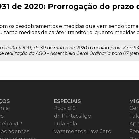
931 de 2020: Prorrogação do prazo
 com os desdobramentos e medidas que vem sendo tomad
eu tanto medidas de caráter transitório, quanto medidas
 da União (DOU) de 30 de março de 2020 a medida provisória 931
e realização da AGO - Assembleia Geral Ordinária para 07 (sete)
ÇOS
ESPECIAIS
MI
mia
#covid19
Cen
es
dr. Pintassilgo
Fal
eiro VIP
Lula Fala
Apo
spondentes
Vazamentos Lava Jato
Fom