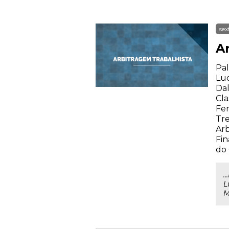
sex
A
Pal
Luc
Dal
Cla
Fer
Tre
Arb
Fin
do
.
L
M