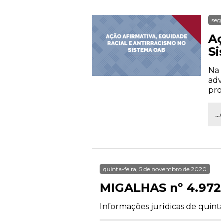
seg
A
S
Na 
adv
pro
.
quinta-feira, 5 de novembro de 2020
MIGALHAS nº 4.972
Informações jurídicas de quint