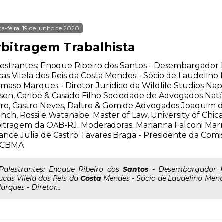
ta-feira, 19 de junho de 2020
rbitragem Trabalhista
estrantes: Enoque Ribeiro dos Santos - Desembargador 
as Vilela dos Reis da Costa Mendes - Sócio de Laudeli
maso Marques - Diretor Jurídico da Wildlife Studios Nap
sen, Caribé & Casado Filho Sociedade de Advogados Natál
ro, Castro Neves, Daltro & Gomide Advogados Joaquim d
nch, Rossi e Watanabe. Master of Law, University of Chi
itragem da OAB-RJ. Moderadoras: Marianna Falconi Marra 
ance Julia de Castro Tavares Braga - Presidente da Comi
 CBMA
..Palestrantes: Enoque Ribeiro dos
Santos
- Desembargador Fe
ucas Vilela dos Reis da
Costa
Mendes - Sócio de Laudelino Me
arques - Diretor...