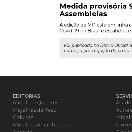
Medida provisória 
Assembleias
A edição da MP está em linha
Covid-19 no Brasil e estabelec
Foi publicada no Diário Oficial
outros, a prorrogação do prazo d
EDITORIAS
SERVI
Migalhas Quentes
Acade
Migalhas de Peso
Autor
Colunas
Migalh
Migalhas Amanhecidas
Corre