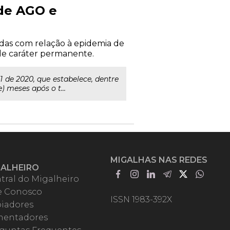
 de AGO e
as com relação à epidemia de
 de caráter permanente.
 de 2020, que estabelece, dentre
 meses após o t...
MIGALHAS NAS REDES
GALHEIRO
tral do Migalheiro
e Conosco
ISSN 1983-392X
iadores
entadores