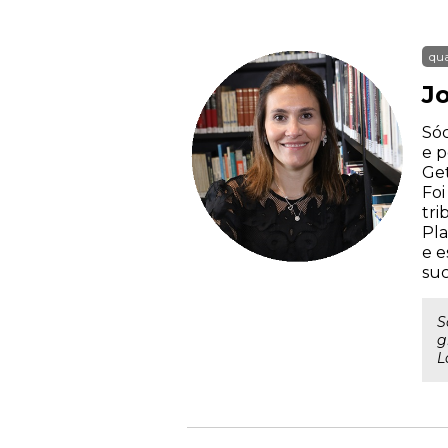
qua
J
Sóc
e p
Get
Foi
tri
Pla
e e
suc
S
g
L