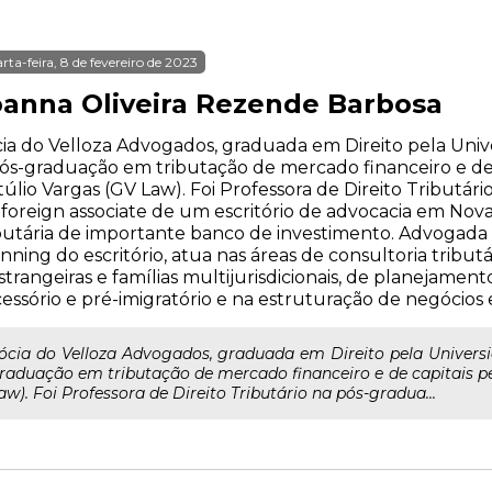
rta-feira, 8 de fevereiro de 2023
oanna Oliveira Rezende Barbosa
ia do Velloza Advogados, graduada em Direito pela Uni
ós-graduação em tributação de mercado financeiro e de
úlio Vargas (GV Law). Foi Professora de Direito Tributár
 foreign associate de um escritório de advocacia em Nova
butária de importante banco de investimento. Advogada
nning do escritório, atua nas áreas de consultoria tributár
strangeiras e famílias multijurisdicionais, de planejament
essório e pré-imigratório e na estruturação de negócios 
ócia do Velloza Advogados, graduada em Direito pela Univers
raduação em tributação de mercado financeiro e de capitais p
aw). Foi Professora de Direito Tributário na pós-gradua...