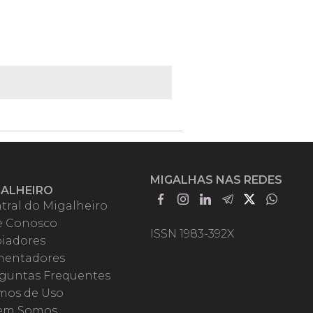
MIGALHAS NAS REDES
GALHEIRO
tral do Migalheiro
e Conosco
ISSN 1983-392X
iadores
entadores
guntas Frequentes
mos de Uso
em Somos