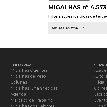
MIGALHAS nº 4.573
Informações jurídicas de terça-f
MIGALHAS nº 4.573
EDITORIAS
SERVI
Migalhas Quentes
Acade
Migalhas de Peso
Autor
Colunas
Migalh
Migalhas Amanhecidas
Corre
Agenda
Escrit
Mercado de Trabalho
Event
Migalhas dos Leitores
Livrari