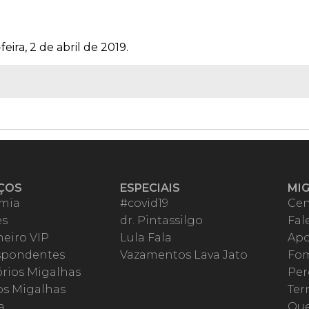
eira, 2 de abril de 2019.
ÇOS
ESPECIAIS
MI
mia
#covid19
Cen
es
dr. Pintassilgo
Fal
eiro VIP
Lula Fala
Apo
spondentes
Vazamentos Lava Jato
Fom
órios Migalhas
Per
os Migalhas
Ter
a
Qu