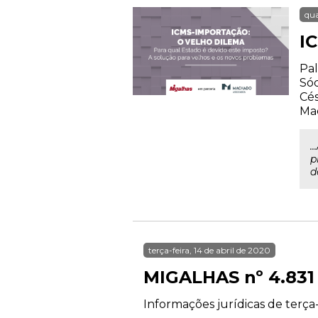
qua
I
Pal
Sóc
Cés
Ma
.
p
d
terça-feira, 14 de abril de 2020
MIGALHAS nº 4.831
Informações jurídicas de terça-f