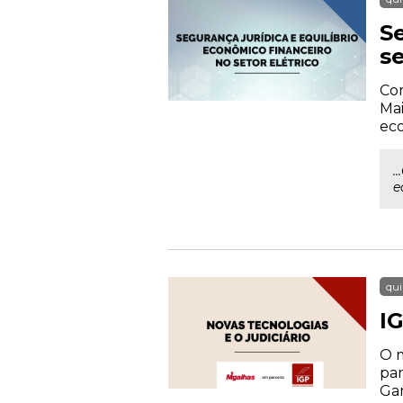
S
se
Com
Mai
eco
.
e
qui
IG
O m
par
Gar