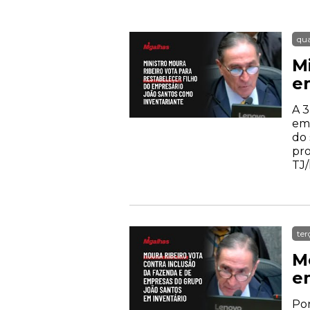
qua
Mi
e
A 3
em
do 
pro
TJ/
ter
M
e
Por