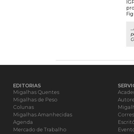
IGP
pro
Fig
.
p
G
EDITORIAS
SERVI
Migalhas Quentes
Acade
Migalhas de Peso
Autor
Colunas
Migalh
Migalhas Amanhecidas
Corre
Agenda
Escrit
Mercado de Trabalho
Event