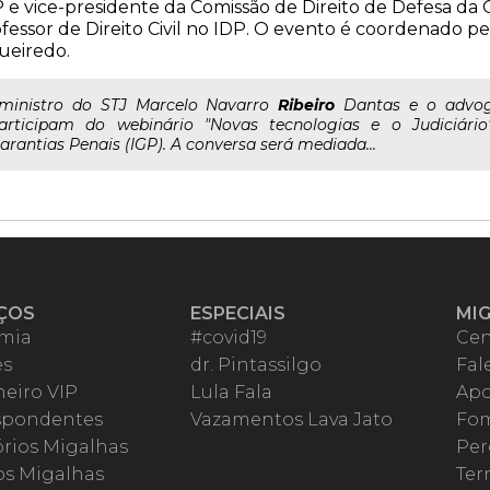
 e vice-presidente da Comissão de Direito de Defesa da
fessor de Direito Civil no IDP. O evento é coordenado pe
ueiredo.
..ministro do STJ Marcelo Navarro
Ribeiro
Dantas e o advoga
articipam do webinário "Novas tecnologias e o Judiciário
arantias Penais (IGP). A conversa será mediada...
ÇOS
ESPECIAIS
MI
mia
#covid19
Cen
es
dr. Pintassilgo
Fal
eiro VIP
Lula Fala
Apo
spondentes
Vazamentos Lava Jato
Fom
órios Migalhas
Per
os Migalhas
Ter