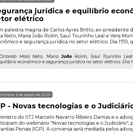
egurança jurídica e equilíbrio econ
tor elétrico
 palestra magna de Carlos Ayres Britto, ex-presidente 
a Neto, Maria João Rolim, Saul Tourinho Leal e Vera Mont
nômico e segurança jurídica no setor elétrico. Dia 1º/10, qu
..Orlando Maia Neto, Maria
João
Rolim, Saul Tourinho Leal
quilíbrio econômico e segurança jurídica no setor elétrico. Dia 1º/
nta-feira, 6 de agosto de 2020
P - Novas tecnologias e o Judiciári
inistro do STJ Marcelo Navarro Ribeiro Dantas e o advog
ticipam do webinário "Novas tecnologias e o Judiciário",
antias Penais (IGP). A conversa será mediada pelos advo