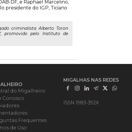
 OAB-DF, e Raphael Marcelino,
lo presidente do IGP, Ticiano
do criminalista Alberto Toron
", promovido pelo Instituto de
MIGALHAS NAS REDES
GALHEIRO
tral do Migalheiro
e Conosco
ISSN 1983-392X
iadores
entadores
guntas Frequentes
mos de Uso