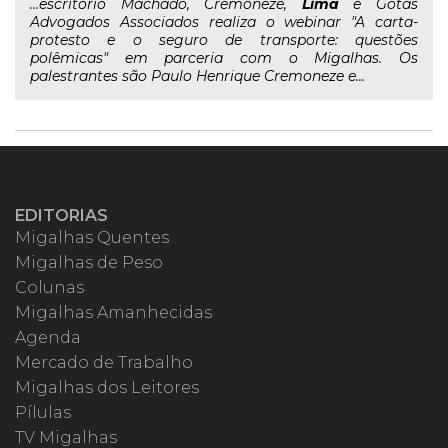
...escritório Machado, Cremoneze,
Lima
e Gotas
Advogados Associados realiza o webinar "A carta-
protesto e o seguro de transporte: questões
polêmicas" em parceria com o Migalhas. Os
palestrantes são Paulo Henrique Cremoneze e...
EDITORIAS
Migalhas Quentes
Migalhas de Peso
Colunas
Migalhas Amanhecidas
Agenda
Mercado de Trabalho
Migalhas dos Leitores
Pílulas
TV Migalhas