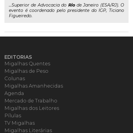
...Superior de Advocacia do
Rio
de Janeiro (ESA/RJ). O
evento é coordenado pelo presidente do IGP, Ticiano
Figueiredo.
EDITORIAS
Migalhas Quentes
Migalhas de Peso
Colunas
Migalhas Amanhecidas
Agenda
Mercado de Trabalho
Migalhas dos Leitores
Pílulas
TV Migalhas
Migalhas Literárias