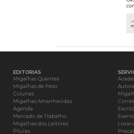
con
.
m
EDITORIAS
SERVI
Migalhas Quentes
Acade
Migalhas de Peso
Autor
Colunas
Migalh
Migalhas Amanhecidas
Corre
Agenda
Escrit
Mercado de Trabalho
Event
Migalhas dos Leitores
Livrari
Pílulas
Precat