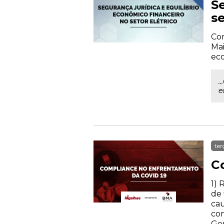
S
se
Com
Mai
eco
.
e
ter
C
1) 
de 
cau
con
Ges