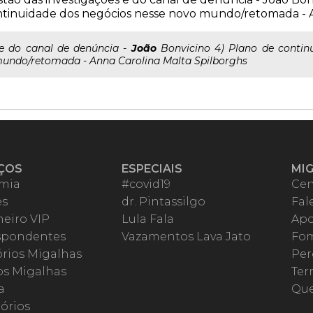
tinuidade dos negócios nesse novo mundo/retomada - A
..e do canal de denúncia -
João
Bonvicino 4) Plano de contin
undo/retomada - Anna Carolina Malta Spilborghs
ÇOS
ESPECIAIS
MI
mia
#covid19
Cen
es
dr. Pintassilgo
Fal
eiro VIP
Lula Fala
Apo
spondentes
Vazamentos Lava Jato
Fom
órios Migalhas
Per
os Migalhas
Ter
a
Qu
órios