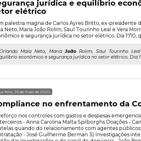
egurança jurídica e equilíbrio econ
tor elétrico
 palestra magna de Carlos Ayres Britto, ex-presidente 
a Neto, Maria João Rolim, Saul Tourinho Leal e Vera Mont
nômico e segurança jurídica no setor elétrico. Dia 1º/10, qu
..Orlando Maia Neto, Maria
João
Rolim, Saul Tourinho Leal
quilíbrio econômico e segurança jurídica no setor elétrico. Dia 1º/
ça-feira, 26 de maio de 2020
ompliance no enfrentamento da Co
Reforço nos controles com gastos e despesas emergenciai
terceiros - Anna Carolina Malta Spilborghs Doações - Ca
telas quando do relacionamento com agentes públicos: F
tratação - José Guilherme Berman 3) Investigações int
tão das investigações e do canal de denúncia - João Bon