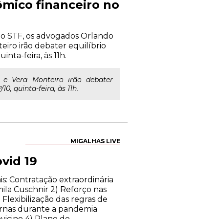
ômico financeiro no
do STF, os advogados Orlando
eiro irão debater equilíbrio
inta-feira, às 11h.
 e Vera Monteiro irão debater
10, quinta-feira, às 11h.
MIGALHAS LIVE
vid 19
s: Contratação extraordinária
mila Cuschnir 2) Reforço nas
lexibilização das regras de
ernas durante a pandemia
vicino 4) Plano de