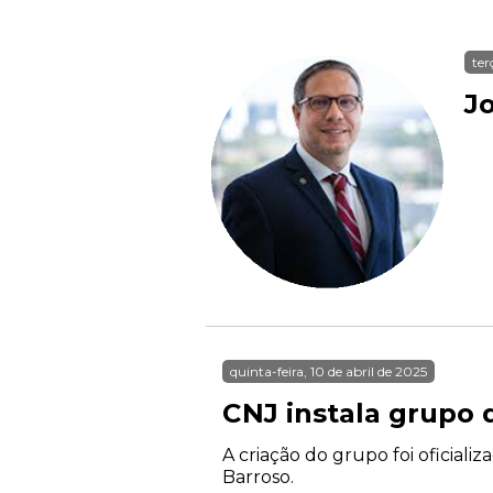
ter
J
quinta-feira, 10 de abril de 2025
CNJ instala grupo 
A criação do grupo foi oficiali
Barroso.