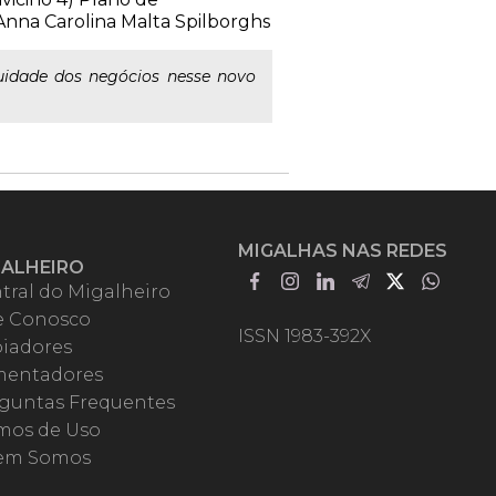
nna Carolina Malta Spilborghs
uidade dos negócios nesse novo
MIGALHAS NAS REDES
GALHEIRO
tral do Migalheiro
e Conosco
ISSN 1983-392X
iadores
entadores
guntas Frequentes
mos de Uso
em Somos