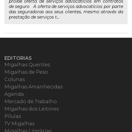
proíbe oferta de serviços advocatícios em contratos
de seguro A oferta de serviços advocatícios por parte
das seguradoras aos seus clientes, mesmo através da
prestação de serviços t...
EDITORIAS
Migalhas Quentes
Migalhas de Peso
Colunas
Migalhas Amanhecidas
Agenda
Mercado de Trabalho
Migalhas dos Leitores
Pílulas
TV Migalhas
Migalhas Literárias