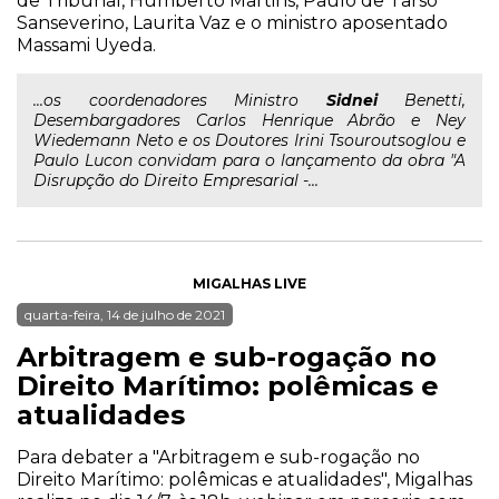
de Tribunal, Humberto Martins, Paulo de Tarso
Sanseverino, Laurita Vaz e o ministro aposentado
Massami Uyeda.
...os coordenadores Ministro
Sidnei
Benetti,
Desembargadores Carlos Henrique Abrão e Ney
Wiedemann Neto e os Doutores Irini Tsouroutsoglou e
Paulo Lucon convidam para o lançamento da obra "A
Disrupção do Direito Empresarial -...
MIGALHAS LIVE
quarta-feira, 14 de julho de 2021
Arbitragem e sub-rogação no
Direito Marítimo: polêmicas e
atualidades
Para debater a "Arbitragem e sub-rogação no
Direito Marítimo: polêmicas e atualidades", Migalhas