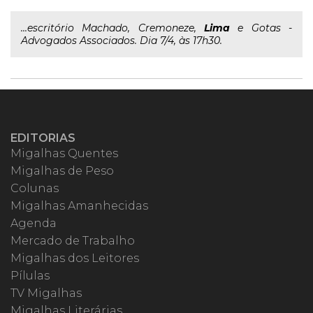
...escritório Machado, Cremoneze,
Lima
e Gotas -
Advogados Associados. Dia 7/4, às 17h30.
EDITORIAS
Migalhas Quentes
Migalhas de Peso
Colunas
Migalhas Amanhecidas
Agenda
Mercado de Trabalho
Migalhas dos Leitores
Pílulas
TV Migalhas
Migalhas Literárias