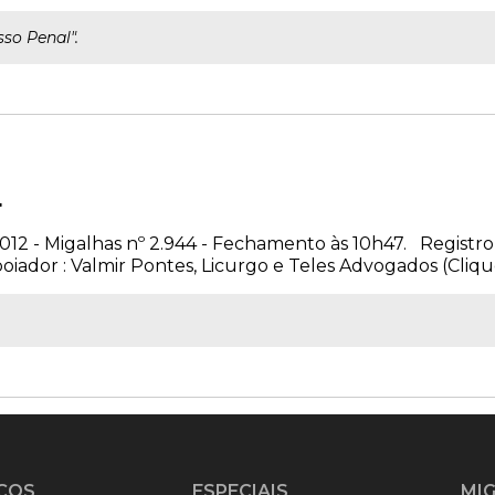
so Penal".
4
2012 - Migalhas nº 2.944 - Fechamento às 10h47. Registro
ador : Valmir Pontes, Licurgo e Teles Advogados (Clique 
ÇOS
ESPECIAIS
MI