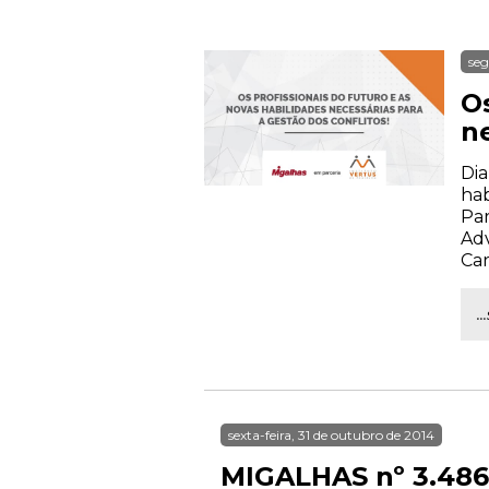
seg
Os
ne
Dia
hab
Par
Adv
Car
.
sexta-feira, 31 de outubro de 2014
MIGALHAS nº 3.486