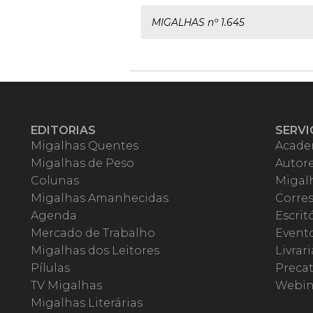
MIGALHAS nº 1.645
EDITORIAS
SERVI
Migalhas Quentes
Acade
Migalhas de Peso
Autor
Colunas
Migalh
Migalhas Amanhecidas
Corre
Agenda
Escrit
Mercado de Trabalho
Event
Migalhas dos Leitores
Livrari
Pílulas
Precat
TV Migalhas
Webin
Migalhas Literárias