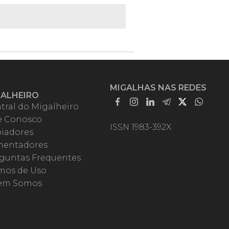
MIGALHAS NAS REDES
GALHEIRO
tral do Migalheiro
e Conosco
ISSN 1983-392X
iadores
entadores
guntas Frequentes
mos de Uso
em Somos