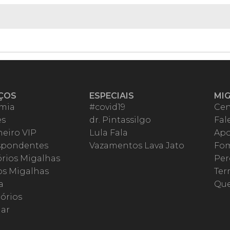
ÇOS
ESPECIAIS
MI
mia
#covid19
Cen
es
dr. Pintassilgo
Fal
eiro VIP
Lula Fala
Apo
spondentes
Vazamentos Lava Jato
Fom
órios Migalhas
Per
os Migalhas
Ter
a
Qu
órios
ar