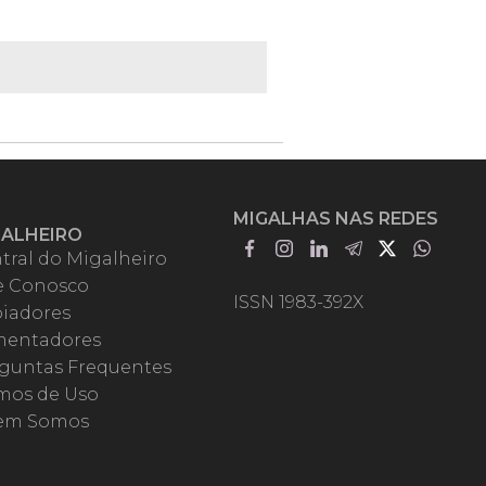
MIGALHAS NAS REDES
GALHEIRO
tral do Migalheiro
e Conosco
ISSN 1983-392X
iadores
entadores
guntas Frequentes
mos de Uso
em Somos