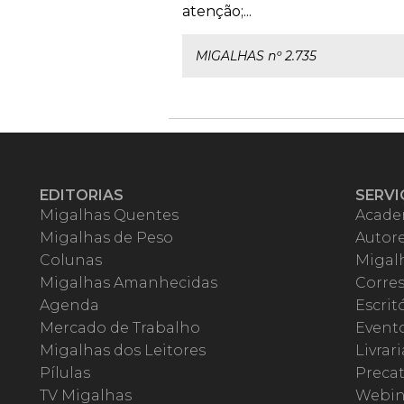
atenção;...
MIGALHAS nº 2.735
EDITORIAS
SERVI
Migalhas Quentes
Acade
Migalhas de Peso
Autor
Colunas
Migalh
Migalhas Amanhecidas
Corre
Agenda
Escrit
Mercado de Trabalho
Event
Migalhas dos Leitores
Livrari
Pílulas
Precat
TV Migalhas
Webin