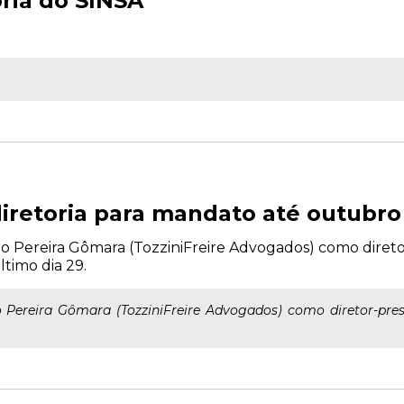
oria do SINSA
iretoria para mandato até outubro
o Pereira Gômara (TozziniFreire Advogados) como diretor
ltimo dia 29.
o Pereira Gômara (TozziniFreire Advogados) como diretor-presi