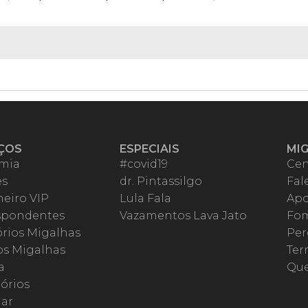
ÇOS
ESPECIAIS
MI
mia
#covid19
Cen
es
dr. Pintassilgo
Fal
eiro VIP
Lula Fala
Apo
spondentes
Vazamentos Lava Jato
Fom
órios Migalhas
Per
os Migalhas
Ter
a
Qu
órios
ar