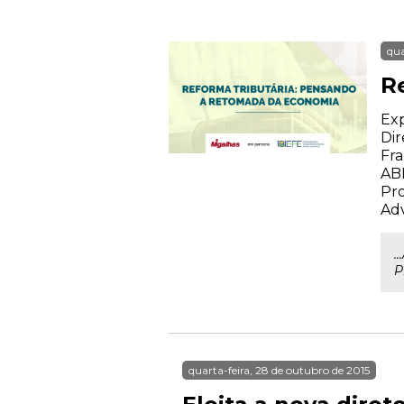
qua
R
Exp
Dir
Fra
AB
Pro
Ad
.
P
quarta-feira, 28 de outubro de 2015