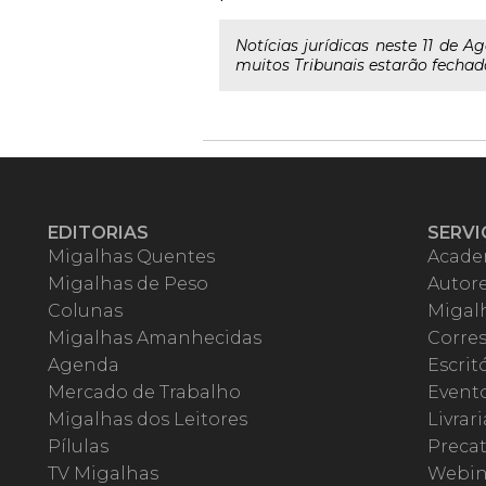
Notícias jurídicas neste 11 de 
muitos Tribunais estarão fechados
EDITORIAS
SERVI
Migalhas Quentes
Acade
Migalhas de Peso
Autor
Colunas
Migalh
Migalhas Amanhecidas
Corre
Agenda
Escrit
Mercado de Trabalho
Event
Migalhas dos Leitores
Livrari
Pílulas
Precat
TV Migalhas
Webin