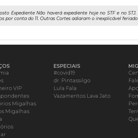
Agosto Expediente Não haverá expediente hoje no STF e no STJ. E
 por conta do 11. Outras Cortes adiaram o inexplicável feriado f
ÇOS
ESPECIAIS
MI
mia
#covid19
Cen
es
dr. Pintassilgo
Fal
eiro VIP
Lula Fala
Apo
spondentes
Vazamentos Lava Jato
Fom
órios Migalhas
Per
os Migalhas
Ter
a
Qu
órios
ar