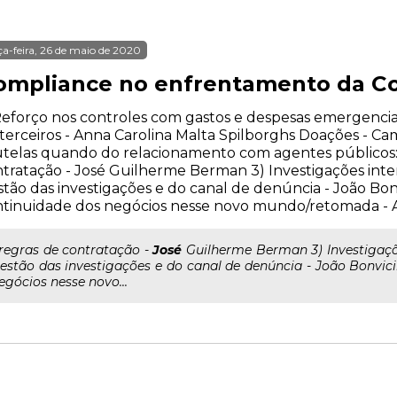
ça-feira, 26 de maio de 2020
ompliance no enfrentamento da Co
Reforço nos controles com gastos e despesas emergenciai
terceiros - Anna Carolina Malta Spilborghs Doações - Ca
telas quando do relacionamento com agentes públicos: F
tratação - José Guilherme Berman 3) Investigações int
tão das investigações e do canal de denúncia - João Bon
tinuidade dos negócios nesse novo mundo/retomada - A
..regras de contratação -
José
Guilherme Berman 3) Investigaçõ
estão das investigações e do canal de denúncia - João Bonvic
egócios nesse novo...