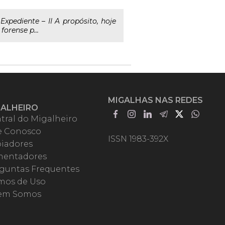
xpediente – II A propósito, hoje
orense p...
MIGALHAS NAS REDES
GALHEIRO
tral do Migalheiro
e Conosco
ISSN 1983-392X
iadores
entadores
guntas Frequentes
mos de Uso
em Somos