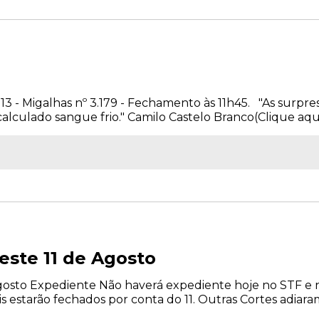
2013 - Migalhas nº 3.179 - Fechamento às 11h45. "As su
lculado sangue frio." Camilo Castelo Branco(Clique aqui)
neste 11 de Agosto
 Agosto Expediente Não haverá expediente hoje no STF e n
s estarão fechados por conta do 11. Outras Cortes adiara