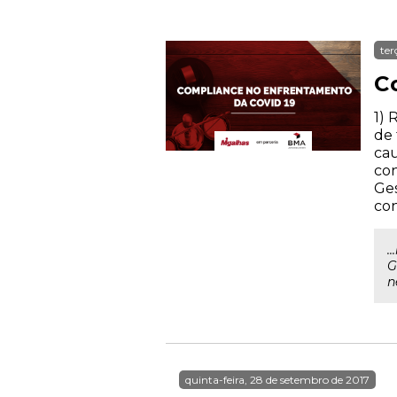
ter
C
1) 
de 
cau
con
Ges
con
.
G
n
quinta-feira, 28 de setembro de 2017