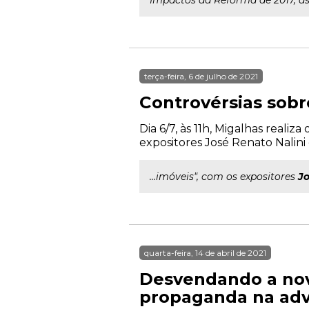
Impactos da Reforma de 2017, as 
terça-feira, 6 de julho de 2021
Controvérsias sobr
Dia 6/7, às 11h, Migalhas realiz
expositores José Renato Nalini
...imóveis", com os expositores
J
quarta-feira, 14 de abril de 2021
Desvendando a nov
propaganda na adv