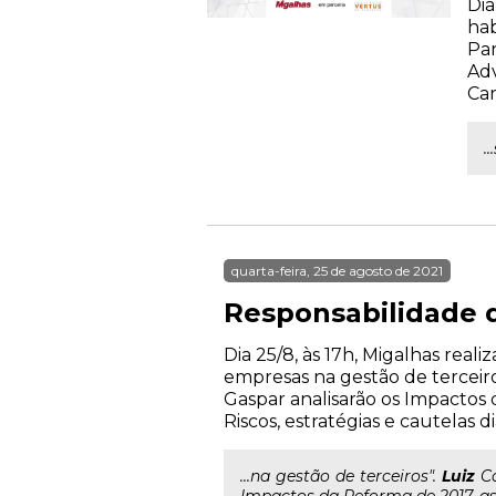
Dia
hab
Par
Adv
Car
.
quarta-feira, 25 de agosto de 2021
Responsabilidade d
Dia 25/8, às 17h, Migalhas rea
empresas na gestão de terceiros
Gaspar analisarão os Impactos 
Riscos, estratégias e cautelas d
...na gestão de terceiros".
Luiz
Ca