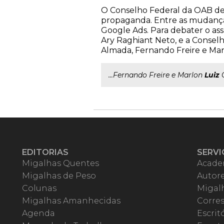
O Conselho Federal da OAB dev
propaganda. Entre as mudanças 
Google Ads. Para debater o as
Ary Raghiant Neto, e a Consel
Almada, Fernando Freire e Marlo
...Fernando Freire e Marlon
Luiz
G
EDITORIAS
SERVI
Migalhas Quentes
Acade
Migalhas de Peso
Autor
Colunas
Migalh
Migalhas Amanhecidas
Corre
Agenda
Escrit