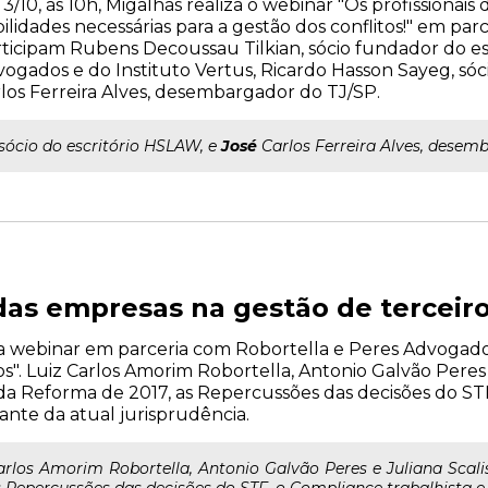
 3/10, às 10h, Migalhas realiza o webinar "Os profissionais
ilidades necessárias para a gestão dos conflitos!" em parc
ticipam Rubens Decoussau Tilkian, sócio fundador do es
ogados e do Instituto Vertus, Ricardo Hasson Sayeg, sóc
los Ferreira Alves, desembargador do TJ/SP.
..sócio do escritório HSLAW, e
José
Carlos Ferreira Alves, desem
as empresas na gestão de terceir
liza webinar em parceria com Robortella e Peres Advogad
". Luiz Carlos Amorim Robortella, Antonio Galvão Peres e
da Reforma de 2017, as Repercussões das decisões do STF
iante da atual jurisprudência.
rlos Amorim Robortella, Antonio Galvão Peres e Juliana Scali