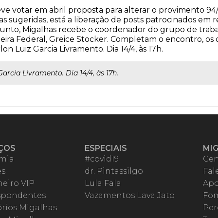
e votar em abril proposta para alterar o provimento 94/
sugeridas, está a liberação de posts patrocinados em red
sunto, Migalhas recebe o coordenador do grupo de trab
heira Federal, Greice Stocker. Completam o encontro, o
n Luiz Garcia Livramento. Dia 14/4, às 17h.
arcia Livramento. Dia 14/4, às 17h.
ÇOS
ESPECIAIS
MI
mia
#covid19
Cen
es
dr. Pintassilgo
Fal
eiro VIP
Lula Fala
Apo
spondentes
Vazamentos Lava Jato
Fom
órios Migalhas
Per