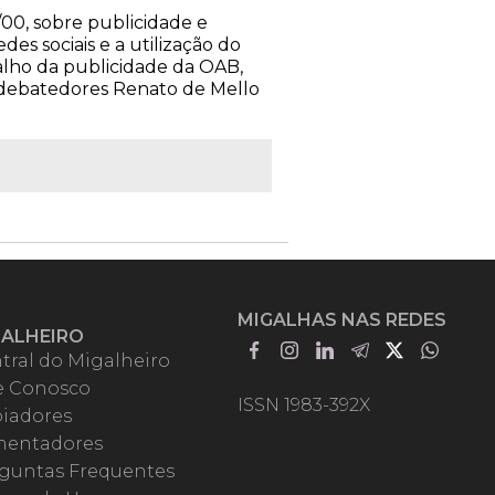
00, sobre publicidade e
es sociais e a utilização do
alho da publicidade da OAB,
s debatedores Renato de Mello
MIGALHAS NAS REDES
GALHEIRO
tral do Migalheiro
e Conosco
ISSN 1983-392X
iadores
entadores
guntas Frequentes