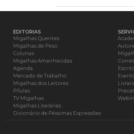
EDITORIAS
SERVI
Migalhas Quentes
Acade
Migalhas de Peso
Autor
Colunas
Migalh
Migalhas Amanhecidas
Corre
Agenda
Escrit
Mercado de Trabalho
Event
Migalhas dos Leitores
Livrari
Pílulas
Precat
TV Migalhas
Webin
Migalhas Literárias
Dicionário de Péssimas Expressões