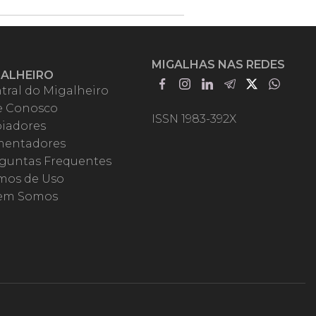
MIGALHAS NAS REDES
GALHEIRO
tral do Migalheiro
e Conosco
ISSN 1983-392X
iadores
entadores
guntas Frequentes
mos de Uso
em Somos