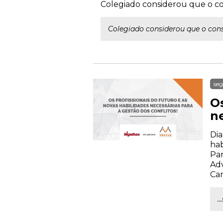
Colegiado considerou que o co
Colegiado considerou que o cons
seg
Os
ne
Dia
hab
Par
Adv
Car
.