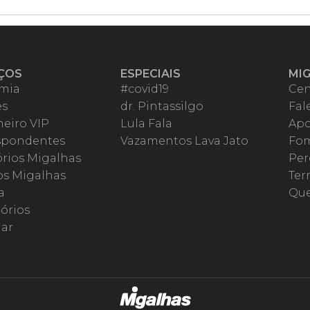
ÇOS
ESPECIAIS
MI
mia
#covid19
Cen
es
dr. Pintassilgo
Fal
eiro VIP
Lula Fala
Apo
spondentes
Vazamentos Lava Jato
Fom
órios Migalhas
Per
os Migalhas
Ter
a
Qu
órios
ar