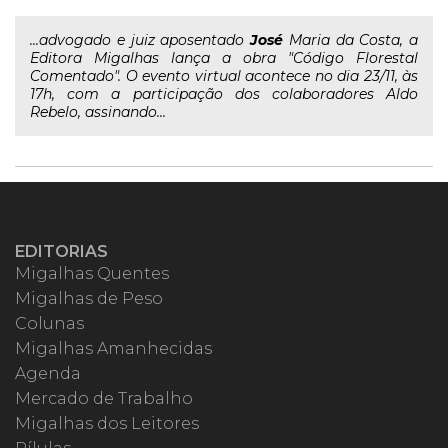
...advogado e juiz aposentado
José
Maria da Costa, a
Editora Migalhas lança a obra "Código Florestal
Comentado". O evento virtual acontece no dia 23/11, às
17h, com a participação dos colaboradores Aldo
Rebelo, assinando...
EDITORIAS
Migalhas Quentes
Migalhas de Peso
Colunas
Migalhas Amanhecidas
Agenda
Mercado de Trabalho
Migalhas dos Leitores