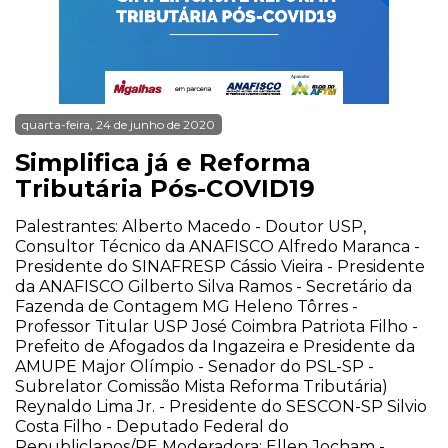
quarta-feira, 24 de junho de 2020
Simplifica já e Reforma
Tributária Pós-COVID19
Palestrantes: Alberto Macedo - Doutor USP,
Consultor Técnico da ANAFISCO Alfredo Maranca -
Presidente do SINAFRESP Cássio Vieira - Presidente
da ANAFISCO Gilberto Silva Ramos - Secretário da
Fazenda de Contagem MG Heleno Tôrres -
Professor Titular USP José Coimbra Patriota Filho -
Prefeito de Afogados da Ingazeira e Presidente da
AMUPE Major Olímpio - Senador do PSL-SP -
Subrelator Comissão Mista Reforma Tributária)
Reynaldo Lima Jr. - Presidente do SESCON-SP Silvio
Costa Filho - Deputado Federal do
Republiclanos/PE Moderadora: Ellen Jocham -