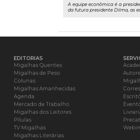
A equipe econômica é a preside
da futura presidente Dilma, as es
EDITORIAS
SERVI
Migalhas Quentes
Acade
Migalhas de Peso
Autor
Colunas
Migalh
Migalhas Amanhecidas
Corre
Agenda
Escrit
Mercado de Trabalho
Event
Migalhas dos Leitores
Livrari
Pílulas
Precat
TV Migalhas
Webin
Migalhas Literárias