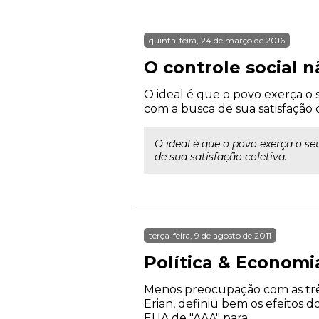
quinta-feira, 24 de março de 2016
O controle social n
O ideal é que o povo exerça o
com a busca de sua satisfação c
O ideal é que o povo exerça o s
de sua satisfação coletiva.
terça-feira, 9 de agosto de 2011
Política & Economi
Menos preocupação com as trê
Erian, definiu bem os efeitos 
EUA de "AAA" para ...