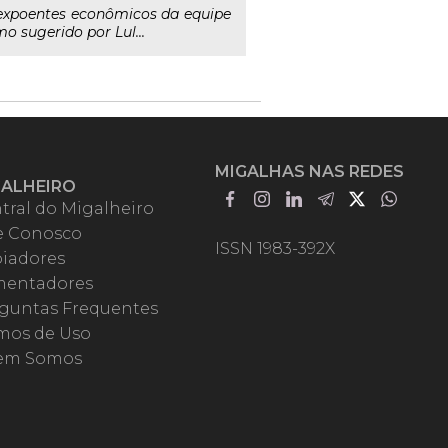
 expoentes econômicos da equipe
o sugerido por Lul...
MIGALHAS NAS REDES
GALHEIRO
tral do Migalheiro
e Conosco
ISSN 1983-392X
iadores
entadores
guntas Frequentes
mos de Uso
em Somos