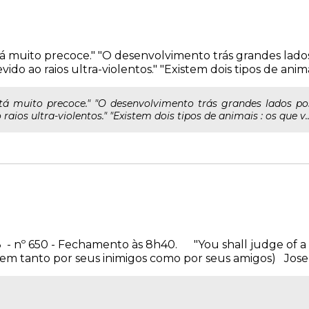
tá muito precoce." "O desenvolvimento trás grandes lados
do ao raios ultra-violentos." "Existem dois tipos de animais
tá muito precoce." "O desenvolvimento trás grandes lados po
raios ultra-violentos." "Existem dois tipos de animais : os que v..
03 - nº 650 - Fechamento às 8h40. "You shall judge of a 
mem tanto por seus inimigos como por seus amigos) Josep