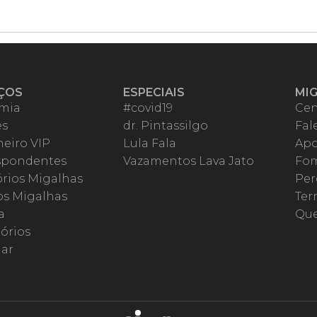
ÇOS
ESPECIAIS
MI
mia
#covid19
Cen
es
dr. Pintassilgo
Fal
eiro VIP
Lula Fala
Apo
spondentes
Vazamentos Lava Jato
Fom
órios Migalhas
Per
os Migalhas
Ter
a
Qu
órios
ar