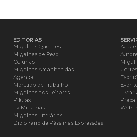
EDITORIAS
SERVI
Migalhas Quentes
Acade
Migalhas de Peso
Autor
Colunas
Migalh
Migalhas Amanhecidas
Corre
Agenda
Escrit
Mercado de Trabalho
Event
Migalhas dos Leitores
Livrari
Pílulas
Precat
TV Migalhas
Webin
Migalhas Literárias
Dicionário de Péssimas Expressões