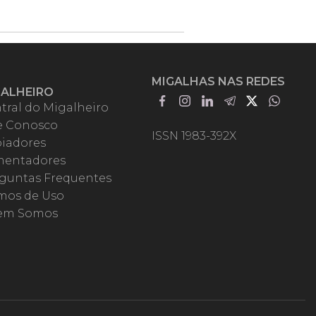
MIGALHAS NAS REDES
GALHEIRO
tral do Migalheiro
e Conosco
ISSN 1983-392X
iadores
entadores
guntas Frequentes
mos de Uso
em Somos