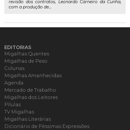
revisão dos contratos, Leonardo Carneiro da Cunha,
com a produção de...
EDITORIAS
Migalhas Quentes
Migalhas de Peso
Colunas
Migalhas Amanhecidas
Agenda
Mercado de Trabalho
Migalhas dos Leitores
Pílulas
TV Migalhas
Migalhas Literárias
Dicionário de Péssimas Expressões