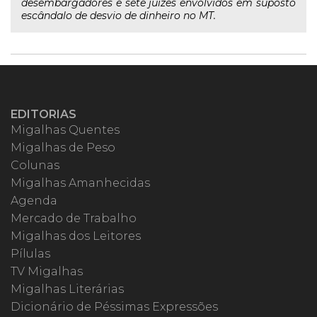
desembargadores e sete juízes envolvidos em suposto
escândalo de desvio de dinheiro no MT.
EDITORIAS
Migalhas Quentes
Migalhas de Peso
Colunas
Migalhas Amanhecidas
Agenda
Mercado de Trabalho
Migalhas dos Leitores
Pílulas
TV Migalhas
Migalhas Literárias
Dicionário de Péssimas Expressões