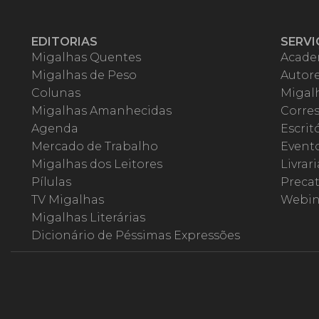
EDITORIAS
SERVI
Migalhas Quentes
Acade
Migalhas de Peso
Autor
Colunas
Migalh
Migalhas Amanhecidas
Corre
Agenda
Escrit
Mercado de Trabalho
Event
Migalhas dos Leitores
Livrari
Pílulas
Precat
TV Migalhas
Webin
Migalhas Literárias
Dicionário de Péssimas Expressões