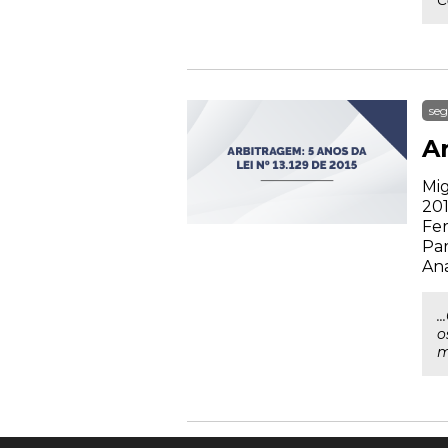
C
seg
Ar
Mig
201
Fer
Par
Ana
.
o
m