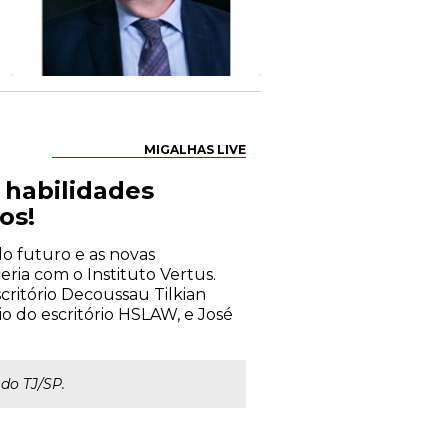
MIGALHAS LIVE
s habilidades
os!
 do futuro e as novas
eria com o Instituto Vertus.
critório Decoussau Tilkian
io do escritório HSLAW, e José
do TJ/SP.