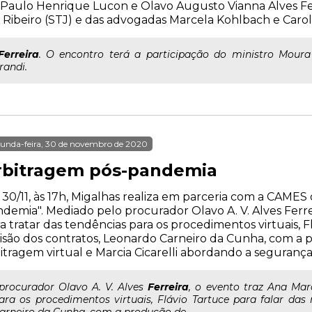
Paulo Henrique Lucon e Olavo Augusto Vianna Alves Fer
 Ribeiro (STJ) e das advogadas Marcela Kohlbach e Carol
Ferreira
. O encontro terá a participação do ministro Moura
randi.
unda-feira, 30 de novembro de 2020
rbitragem pós-pandemia
 30/11, às 17h, Migalhas realiza em parceria com a CAMES
demia". Mediado pelo procurador Olavo A. V. Alves Ferre
a tratar das tendências para os procedimentos virtuais, F
isão dos contratos, Leonardo Carneiro da Cunha, com a
itragem virtual e Marcia Cicarelli abordando a seguranç
..procurador Olavo A. V. Alves
Ferreira
, o evento traz Ana Mar
ara os procedimentos virtuais, Flávio Tartuce para falar das