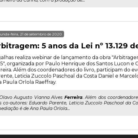
arneiro da Cunha, com a produção de...
unda-feira, 21 de setembro de 2020
bitragem: 5 anos da Lei nº 13.129 d
alhas realiza webinar de lançamento da obra "Arbitragem:
5", organizada por Paulo Henrique dos Santos Lucon e 
reira. Além dos coordenadores do livro, participam do e
ente, Leticia Zuccolo Paschoal da Costa Daniel e Marce
 Paula Orlola Raeffray.
..Olavo Augusto Vianna Alves
Ferreira
. Além dos coordenadores
s co-autores: Eduardo Parente, Leticia Zuccolo Paschoal da C
ediação é de Ana Paula Orlola...