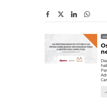
seg
Os
ne
Dia
hab
Par
Adv
Car
.