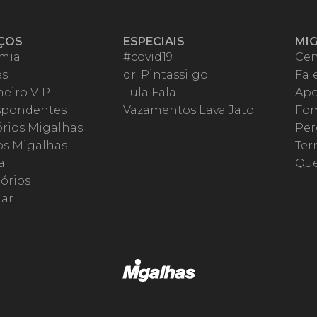
ÇOS
ESPECIAIS
MI
mia
#covid19
Cen
es
dr. Pintassilgo
Fal
eiro VIP
Lula Fala
Apo
spondentes
Vazamentos Lava Jato
Fom
órios Migalhas
Per
os Migalhas
Ter
a
Qu
órios
ar