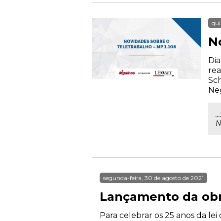
qui
N
Dia
rea
Sch
Neg
.
N
segunda-feira, 30 de agosto de 2021
Lançamento da obra
Para celebrar os 25 anos da le