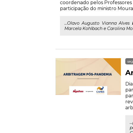
coordenado pelos Professores 
participação do ministro Moura
...Olavo Augusto Vianna Alves
Marcela Kohlbach e Carolina Mo
seg
A
Dia
pan
par
rev
arb
.
p