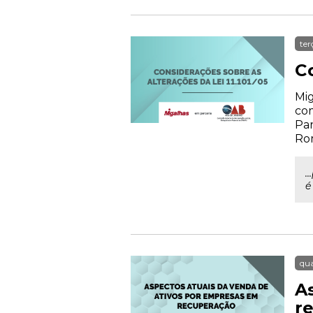
ter
Co
Mig
com
Par
Rom
.
é
qua
A
r