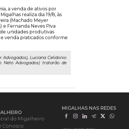
a, a venda de ativos por
galhas realiza dia 19/8, às
iveira (Machado Meyer
) e Fernanda Neves Piva
 de unidades produtivas
s de venda praticados conforme
 Advogados), Luciana Celidonio
ro Neto Advogados) tratarão de
MIGALHAS NAS REDES
GALHEIRO
tral do Migalheiro
e Conosco