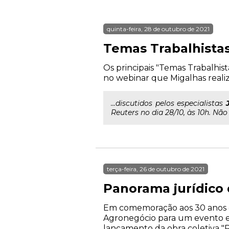
quinta-feira, 28 de outubro de 2021
Temas Trabalhist
Os principais "Temas Trabalhis
no webinar que Migalhas realiz
...discutidos pelos especialistas
Reuters no dia 28/10, às 10h. Não
terça-feira, 26 de outubro de 2021
Panorama jurídico
Em comemoração aos 30 anos d
Agronegócio para um evento exc
lançamento da obra coletiva "