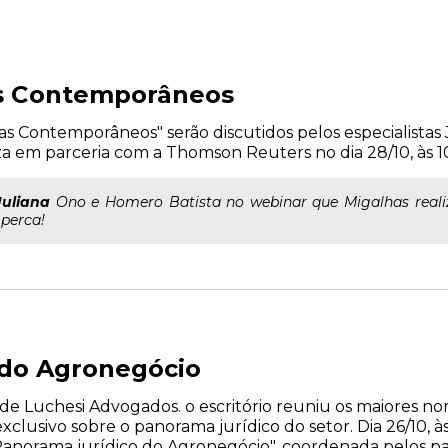
as Contemporâneos
tas Contemporâneos" serão discutidos pelos especialista
a em parceria com a Thomson Reuters no dia 28/10, às 1
Juliana
Ono e Homero Batista no webinar que Migalhas real
 perca!
 do Agronegócio
e Luchesi Advogados. o escritório reuniu os maiores n
lusivo sobre o panorama jurídico do setor. Dia 26/10, às
Panorama jurídico do Agronegócio", coordenada pelos pal