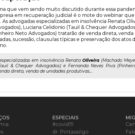
a que vem sendo muito discutido durante essa pandemi
resa em recuperação judicial é o mote do webinar que Mi
. As advogadas especializadas em insolvência Renata Ol
ogados), Luciana Celidonio (Tauil & Chequer Advogados
nheiro Neto Advogados) tratarão de venda direta, venda
ladas, sucessão, clausulas típicas e preservação dos ato
no.
..especializadas em insolvência Renata
Oliveira
(Machado Meyer
Tauil & Chequer Advogados) e Fernanda Neves Piva (Pinhei
enda direta, venda de unidades produtivas...
ÇOS
ESPECIAIS
MI
mia
#covid19
Cen
es
dr. Pintassilgo
Fal