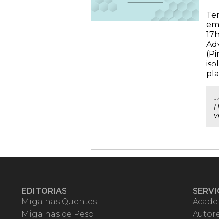
Tem
emp
17h
Adv
(Pi
iso
pla
.
(
v
EDITORIAS
SERVI
Migalhas Quentes
Acade
Migalhas de Peso
Autor