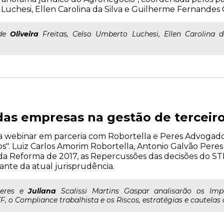
o Luchesi, Ellen Carolina da Silva e Guilherme Fernandes 
 de
Oliveira
Freitas, Celso Umberto Luchesi, Ellen Carolina 
as empresas na gestão de terceir
liza webinar em parceria com Robortella e Peres Advogad
". Luiz Carlos Amorim Robortella, Antonio Galvão Peres e
da Reforma de 2017, as Repercussões das decisões do STF
iante da atual jurisprudência.
 Peres e
Juliana
Scalissi Martins Gaspar analisarão os Im
, o Compliance trabalhista e os Riscos, estratégias e cautelas d