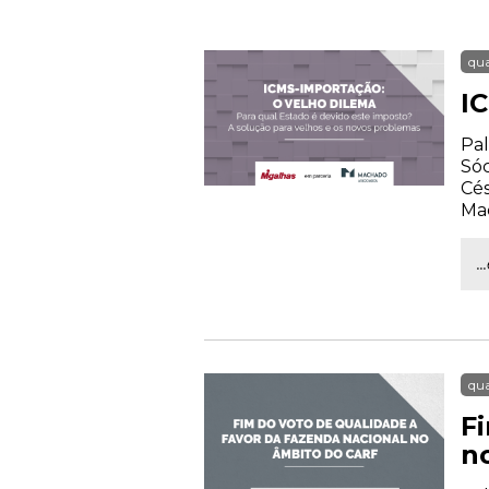
qua
I
Pal
Sóc
Cés
Ma
.
qua
F
n