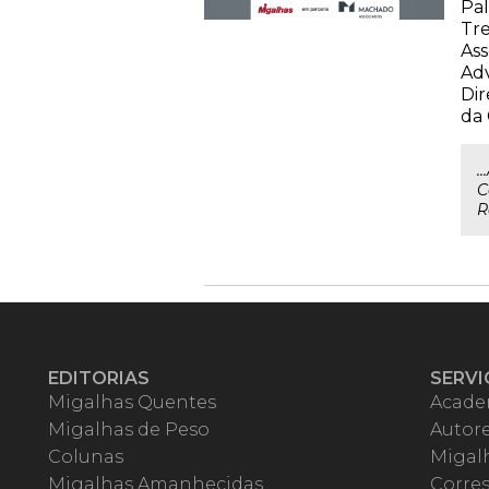
Pal
Tre
Ass
Adv
Dir
da
.
C
R
EDITORIAS
SERVI
Migalhas Quentes
Acade
Migalhas de Peso
Autor
Colunas
Migalh
Migalhas Amanhecidas
Corre