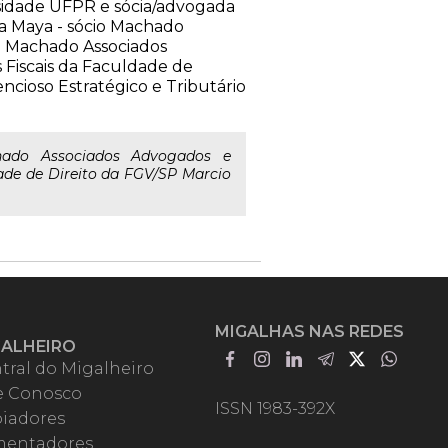
sidade UFPR e sócia/advogada
a Maya - sócio Machado
io Machado Associados
Fiscais da Faculdade de
ncioso Estratégico e Tributário
hado Associados Advogados e
ade de Direito da FGV/SP Marcio
MIGALHAS NAS REDES
GALHEIRO
tral do Migalheiro
e Conosco
ISSN 1983-392X
iadores
entadores