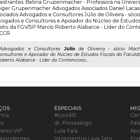
estrantes: Betina Grupenmacher - Professora na Univer
iger Grupenmacher Advogados Associados Daniel Lacas
ociados Advogados e Consultores Júlio de Oliveira - sóc
ogados e Consultores e Apoiador do Núcleo de Estudos 
eito da FGV/SP Marcio Roberto Alabarce - Líder do Conte
 CCR
..Advogados e Consultores
Júlio
de Oliveira - sócio Mac
onsultores e Apoiador do Núcleo de Estudos Fiscais da Faculd
oberto Alabarce - Líder do Contencioso...
ÇOS
ESPECIAIS
MI
mia
#covid19
Cen
es
dr. Pintassilgo
Fal
eiro VIP
Lula Fala
Apo
spondentes
Vazamentos Lava Jato
Fom