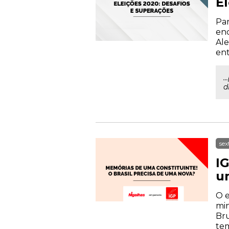
E
Par
enc
Ale
ent
.
d
sex
IG
u
O e
min
Bru
tem