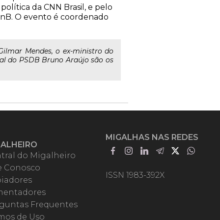
política da CNN Brasil, e pelo
UnB. O evento é coordenado
 Gilmar Mendes, o ex-ministro do
nal do PSDB Bruno Araújo são os
MIGALHAS NAS REDES
GALHEIRO
tral do Migalheiro
e Conosco
ISSN 1983-392X
iadores
entadores
guntas Frequentes
mos de Uso