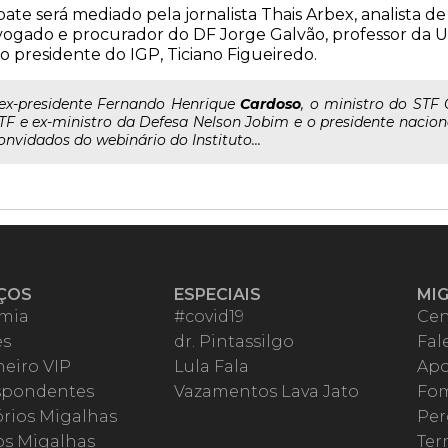
ate será mediado pela jornalista Thais Arbex, analista de 
ogado e procurador do DF Jorge Galvão, professor da 
o presidente do IGP, Ticiano Figueiredo.
..ex-presidente Fernando Henrique
Cardoso
, o ministro do STF
TF e ex-ministro da Defesa Nelson Jobim e o presidente nacio
onvidados do webinário do Instituto...
ÇOS
ESPECIAIS
MI
mia
#covid19
Cen
es
dr. Pintassilgo
Fal
eiro VIP
Lula Fala
Apo
spondentes
Vazamentos Lava Jato
Fom
órios Migalhas
Per
os Migalhas
Ter