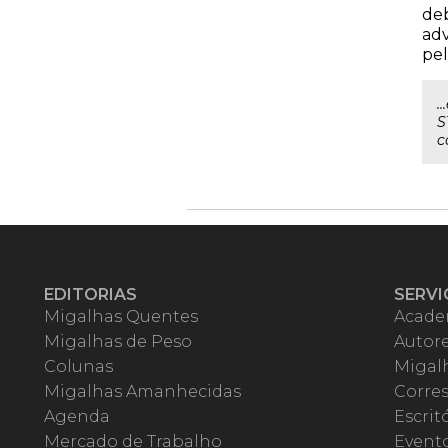
deb
adv
pel
.
S
c
EDITORIAS
SERVI
Migalhas Quentes
Acade
Migalhas de Peso
Autor
Colunas
Migalh
Migalhas Amanhecidas
Corre
Agenda
Escrit
Mercado de Trabalho
Event