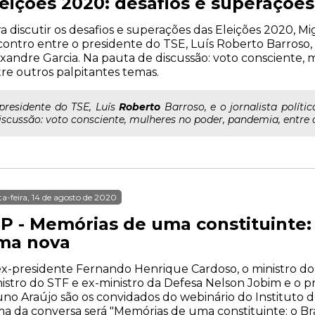
leições 2020: desafios e superações
a discutir os desafios e superações das Eleições 2020, 
ontro entre o presidente do TSE, Luís Roberto Barroso, e 
xandre Garcia. Na pauta de discussão: voto consciente,
re outros palpitantes temas.
..presidente do TSE, Luís
Roberto
Barroso, e o jornalista políti
iscussão: voto consciente, mulheres no poder, pandemia, entre 
ta-feira, 14 de agosto de 2020
P - Memórias de uma constituinte: 
ma nova
x-presidente Fernando Henrique Cardoso, o ministro do
istro do STF e ex-ministro da Defesa Nelson Jobim e o 
no Araújo são os convidados do webinário do Instituto d
a da conversa será "Memórias de uma constituinte: o Bra