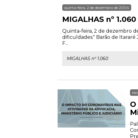
quinta-feira, 2 de dezembro de 2004
MIGALHAS nº 1.060
Quinta-feira, 2 de dezembro de
dificuldades." Barão de Itarar
F...
MIGALHAS nº 1.060
ter
O
Mi
Pal
Com
Pre