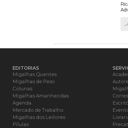
Ric
Ad
.
EDITORIAS
SERVI
Migalhas Quentes
Acade
Migalhas de Peso
Autor
Colunas
Migalh
Migalhas Amanhecidas
Corre
Agenda
Escrit
Mercado de Trabalho
Event
Migalhas dos Leitores
Livrari
Pílulas
Precat