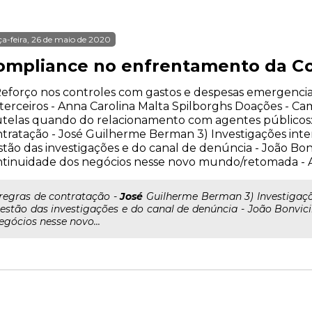
ça-feira, 26 de maio de 2020
ompliance no enfrentamento da Co
Reforço nos controles com gastos e despesas emergenciai
terceiros - Anna Carolina Malta Spilborghs Doações - Ca
telas quando do relacionamento com agentes públicos: F
tratação - José Guilherme Berman 3) Investigações int
tão das investigações e do canal de denúncia - João Bon
tinuidade dos negócios nesse novo mundo/retomada - A
..regras de contratação -
José
Guilherme Berman 3) Investigaçõ
estão das investigações e do canal de denúncia - João Bonvic
egócios nesse novo...