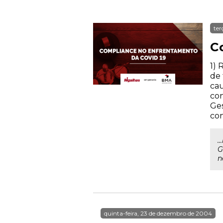
ter
C
1) 
de 
cau
con
Ges
con
.
G
n
quinta-feira, 23 de dezembro de 2004