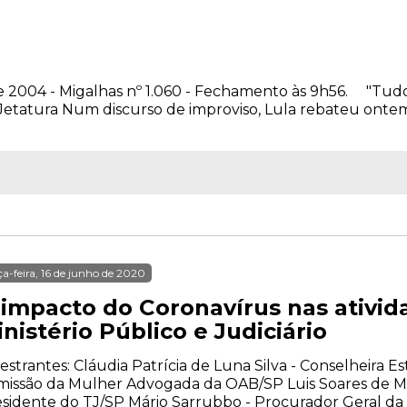
 2004 - Migalhas nº 1.060 - Fechamento às 9h56. "Tudo s
é Jetatura Num discurso de improviso, Lula rebateu ontem
ça-feira, 16 de junho de 2020
 impacto do Coronavírus nas ativid
nistério Público e Judiciário
estrantes: Cláudia Patrícia de Luna Silva - Conselheira E
issão da Mulher Advogada da OAB/SP Luis Soares de Me
sidente do TJ/SP Mário Sarrubbo - Procurador Geral da 