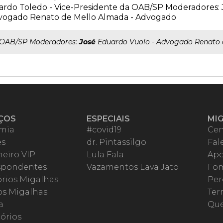
ardo Toledo - Vice-Presidente da OAB/SP Moderadores: 
vogado Renato de Mello Almada - Advogado
..OAB/SP Moderadores:
José
Eduardo Vuolo - Advogado Renato 
ÇOS
ESPECIAIS
MI
mia
#covid19
Cen
es
dr. Pintassilgo
Fal
eiro VIP
Lula Fala
Apo
spondentes
Vazamentos Lava Jato
Fom
órios Migalhas
Per
os Migalhas
Ter
a
Qu
órios