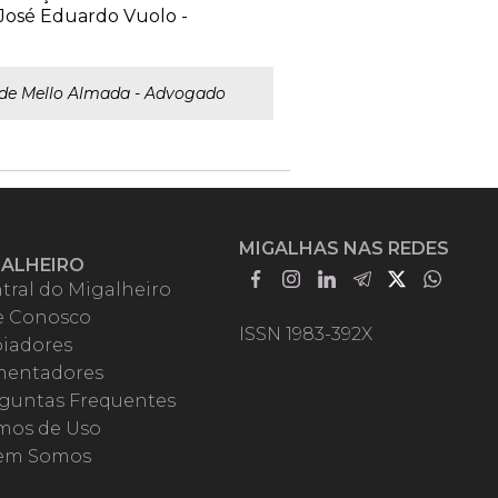
José Eduardo Vuolo -
de Mello Almada - Advogado
MIGALHAS NAS REDES
GALHEIRO
tral do Migalheiro
e Conosco
ISSN 1983-392X
iadores
entadores
guntas Frequentes
mos de Uso
em Somos